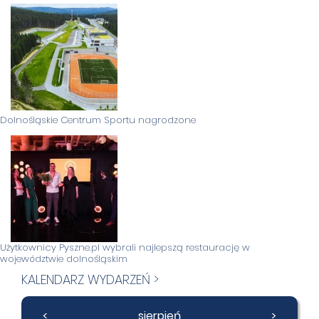
Dolnośląskie Centrum Sportu nagrodzone
Użytkownicy Pyszne.pl wybrali najlepszą restaurację w
województwie dolnośląskim
KALENDARZ WYDARZEŃ >
<
sierpień
>