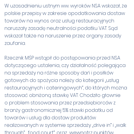
W uzasadnieniu ustnym ww. wyroków NSA wskazał, że
polskie przepisy w zakresie opodatkowania dostaw
towarów na wynos oraz usług restauracyjnych
naruszały zasadę neutralności podatku VAT. Sąd
wskazał także na naruszenie przez organy zasady
zaufania.
Rzecznik MŚP wstąpił do postępowania przed NSA
dotyczącego ustalenia, czy działalność polegająca
na sprzedaży na różne sposoby dań i posiłków
gotowych do spożycia należy do kategorii „usług
restauracyjnych i cateringowych”, do których można
stosować obniżoną stawkę VAT. Chodziło głownie
o problem stosowania przez przedsiębiorców z
branży gastronomicznej 5% stawki podatku od
towarów i usług dla dostaw produktów
realizowanych w systemie sprzedaży „drive in” i „walk
through”, „food court”, oraz „wewnątrz punktów