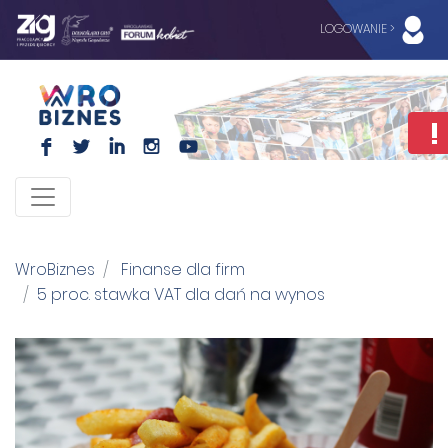
LOGOWANIE >
F
L
I
I
WroBiznes
Finanse dla firm
5 proc. stawka VAT dla dań na wynos