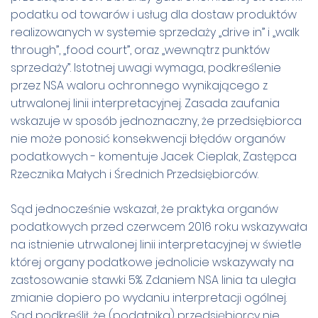
podatku od towarów i usług dla dostaw produktów
realizowanych w systemie sprzedaży „drive in” i „walk
through”, „food court”, oraz „wewnątrz punktów
sprzedaży”. Istotnej uwagi wymaga, podkreślenie
przez NSA waloru ochronnego wynikającego z
utrwalonej linii interpretacyjnej. Zasada zaufania
wskazuje w sposób jednoznaczny, że przedsiębiorca
nie może ponosić konsekwencji błędów organów
podatkowych - komentuje Jacek Cieplak, Zastępca
Rzecznika Małych i Średnich Przedsiębiorców.
Sąd jednocześnie wskazał, że praktyka organów
podatkowych przed czerwcem 2016 roku wskazywała
na istnienie utrwalonej linii interpretacyjnej w świetle
której organy podatkowe jednolicie wskazywały na
zastosowanie stawki 5%. Zdaniem NSA linia ta uległa
zmianie dopiero po wydaniu interpretacji ogólnej.
Sąd podkreślił, że (podatnika) przedsiębiorcy nie