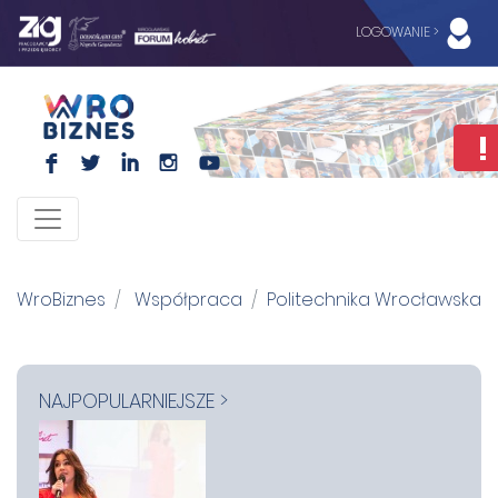
LOGOWANIE >
F
L
I
I
WroBiznes
Współpraca
Politechnika Wrocławska
NAJPOPULARNIEJSZE >