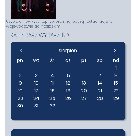
Użytkownicy Pyszne.pl wybrali najlepszą restaurację w
województwie dolnośląskim
KALENDARZ WYDARZEŃ >
<
sierpień
>
pn
wt
śr
cz
pt
sb
nd
1
2
3
4
5
6
7
8
9
10
11
12
13
14
15
16
17
18
19
20
21
22
23
24
25
26
27
28
29
30
31
32