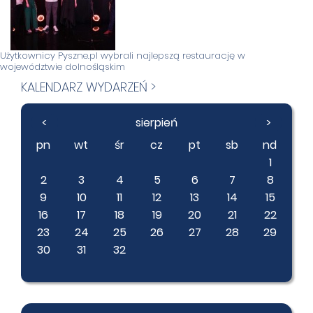
Użytkownicy Pyszne.pl wybrali najlepszą restaurację w
województwie dolnośląskim
KALENDARZ WYDARZEŃ >
<
sierpień
>
pn
wt
śr
cz
pt
sb
nd
1
2
3
4
5
6
7
8
9
10
11
12
13
14
15
16
17
18
19
20
21
22
23
24
25
26
27
28
29
30
31
32