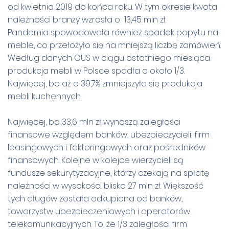
od kwietnia 2019 do końca roku. W tym okresie kwota
należności branży wzrosła o 13,45 mln zł.
Pandemia spowodowała również spadek popytu na
meble, co przełożyło się na mniejszą liczbę zamówień.
Według danych GUS w ciągu ostatniego miesiąca
produkcja mebli w Polsce spadła o około 1/3.
Najwięcej, bo aż o 39,7% zmniejszyła się produkcja
mebli kuchennych.
Najwięcej, bo 33,6 mln zł wynoszą zaległości
finansowe względem banków, ubezpieczycieli, firm
leasingowych i faktoringowych oraz pośredników
finansowych. Kolejne w kolejce wierzycieli są
fundusze sekurytyzacyjne, którzy czekają na spłatę
należności w wysokości blisko 27 mln zł. Większość
tych długów została odkupiona od banków,
towarzystw ubezpieczeniowych i operatorów
telekomunikacyjnych. To, że 1/3 zaległości firm