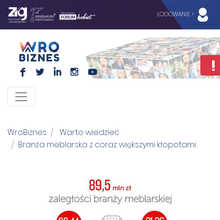
LOGOWANIE >
F
L
I
I
WroBiznes
Warto wiedzieć
Branża meblarska z coraz większymi kłopotami