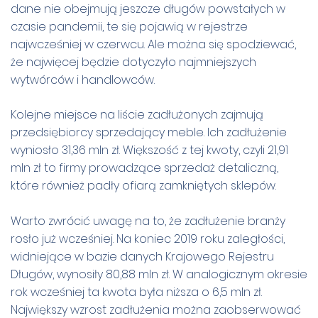
dane nie obejmują jeszcze długów powstałych w
czasie pandemii, te się pojawią w rejestrze
najwcześniej w czerwcu. Ale można się spodziewać,
że najwięcej będzie dotyczyło najmniejszych
wytwórców i handlowców.
Kolejne miejsce na liście zadłużonych zajmują
przedsiębiorcy sprzedający meble. Ich zadłużenie
wyniosło 31,36 mln zł. Większość z tej kwoty, czyli 21,91
mln zł to firmy prowadzące sprzedaż detaliczną,
które również padły ofiarą zamkniętych sklepów.
Warto zwrócić uwagę na to, że zadłużenie branży
rosło już wcześniej. Na koniec 2019 roku zaległości,
widniejące w bazie danych Krajowego Rejestru
Długów, wynosiły 80,88 mln zł. W analogicznym okresie
rok wcześniej ta kwota była niższa o 6,5 mln zł.
Największy wzrost zadłużenia można zaobserwować