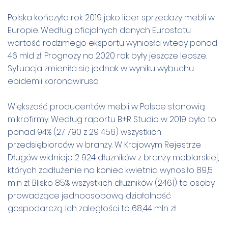
Polska kończyła rok 2019 jako lider sprzedaży mebli w
Europie. Według oficjalnych danych Eurostatu
wartość rodzimego eksportu wyniosła wtedy ponad
46 mld zł. Prognozy na 2020 rok były jeszcze lepsze.
Sytuacja zmieniła się jednak w wyniku wybuchu
epidemii koronawirusa.
Większość producentów mebli w Polsce stanowią
mikrofirmy. Według raportu B+R Studio w 2019 było to
ponad 94% (27 790 z 29 456) wszystkich
przedsiębiorców w branży. W Krajowym Rejestrze
Długów widnieje 2 924 dłużników z branży meblarskiej,
których zadłużenie na koniec kwietnia wynosiło 89,5
mln zł. Blisko 85% wszystkich dłużników (2461) to osoby
prowadzące jednoosobową działalność
gospodarczą. Ich zaległości to 68,44 mln zł.