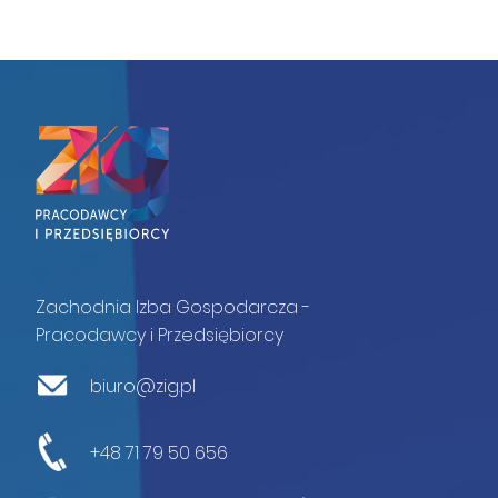
Zachodnia Izba Gospodarcza -
Pracodawcy i Przedsiębiorcy
biuro@zig.pl
+48 71 79 50 656