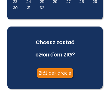
23
24
25
26
27
28
29
30
31
32
Chcesz zostać
członkiem ZIG?
Złóż deklarację