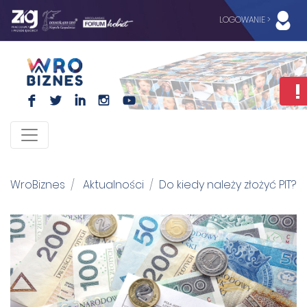
LOGOWANIE >
F
L
I
I
WroBiznes
Aktualności
Do kiedy należy złożyć PIT?