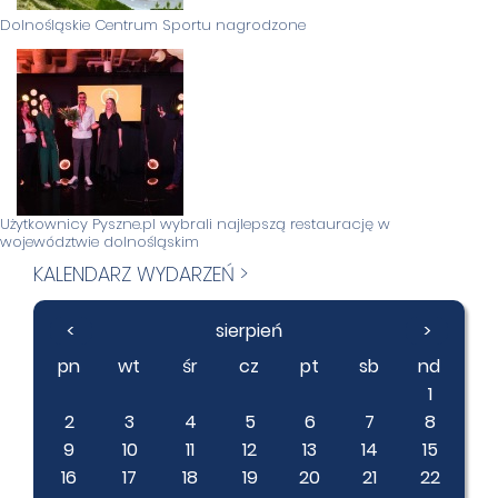
Dolnośląskie Centrum Sportu nagrodzone
Użytkownicy Pyszne.pl wybrali najlepszą restaurację w
województwie dolnośląskim
KALENDARZ WYDARZEŃ >
<
sierpień
>
pn
wt
śr
cz
pt
sb
nd
1
2
3
4
5
6
7
8
9
10
11
12
13
14
15
16
17
18
19
20
21
22