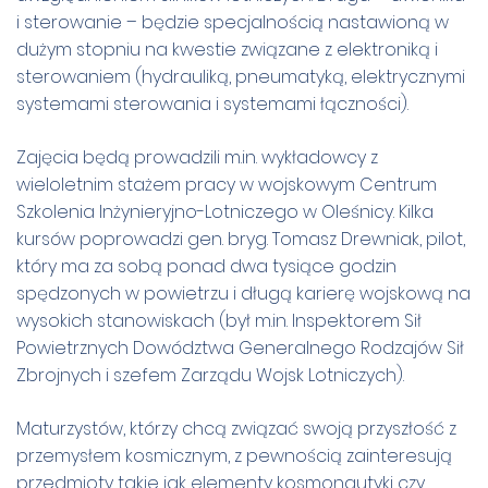
i sterowanie – będzie specjalnością nastawioną w
dużym stopniu na kwestie związane z elektroniką i
sterowaniem (hydrauliką, pneumatyką, elektrycznymi
systemami sterowania i systemami łączności).
Zajęcia będą prowadzili m.in. wykładowcy z
wieloletnim stażem pracy w wojskowym Centrum
Szkolenia Inżynieryjno-Lotniczego w Oleśnicy. Kilka
kursów poprowadzi gen. bryg. Tomasz Drewniak, pilot,
który ma za sobą ponad dwa tysiące godzin
spędzonych w powietrzu i długą karierę wojskową na
wysokich stanowiskach (był m.in. Inspektorem Sił
Powietrznych Dowództwa Generalnego Rodzajów Sił
Zbrojnych i szefem Zarządu Wojsk Lotniczych).
Maturzystów, którzy chcą związać swoją przyszłość z
przemysłem kosmicznym, z pewnością zainteresują
przedmioty takie jak elementy kosmonautyki czy