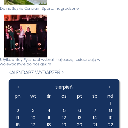
Dolnośląskie Centrum Sportu nagrodzone
Użytkownicy Pyszne.pl wybrali najlepszą restaurację w
województwie dolnośląskim
KALENDARZ WYDARZEŃ >
<
sierpień
>
pn
wt
śr
cz
pt
sb
nd
1
2
3
4
5
6
7
8
9
10
11
12
13
14
15
16
17
18
19
20
21
22