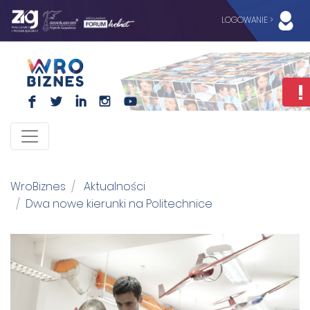
LOGOWANIE >
F
L
I
I
WroBiznes
Aktualności
Dwa nowe kierunki na Politechnice