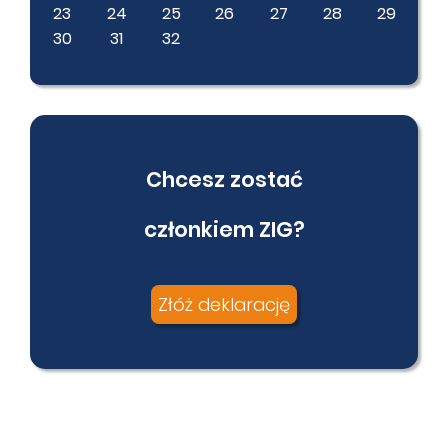
23
24
25
26
27
28
29
30
31
32
Chcesz zostać
członkiem ZIG?
Złóż deklarację