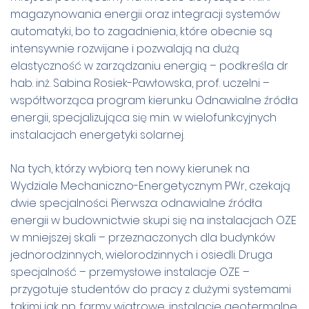
magazynowania energii oraz integracji systemów
automatyki, bo to zagadnienia, które obecnie są
intensywnie rozwijane i pozwalają na dużą
elastyczność w zarządzaniu energią – podkreśla dr
hab. inż. Sabina Rosiek-Pawłowska, prof. uczelni –
współtworząca program kierunku Odnawialne źródła
energii, specjalizująca się m.in. w wielofunkcyjnych
instalacjach energetyki solarnej.
Na tych, którzy wybiorą ten nowy kierunek na
Wydziale Mechaniczno-Energetycznym PWr, czekają
dwie specjalności. Pierwsza: odnawialne źródła
energii w budownictwie skupi się na instalacjach OZE
w mniejszej skali – przeznaczonych dla budynków
jednorodzinnych, wielorodzinnych i osiedli. Druga
specjalność – przemysłowe instalacje OZE –
przygotuje studentów do pracy z dużymi systemami
takimi jak np. farmy wiatrowe, instalacje geotermalne