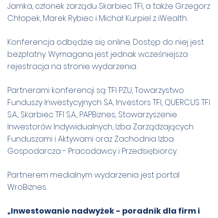
Jamka, członek zarządu Skarbiec TFI, a także Grzegorz
Chłopek, Marek Rybiec i Michał Kurpiel z iWealth.
Konferencja odbędzie się online. Dostęp do niej jest
bezpłatny. Wymagana jest jednak wcześniejsza
rejestracja na
stronie wydarzenia
.
Partnerami konferencji są: TFI PZU, Towarzystwo
Funduszy Inwestycyjnych SA, Investors TFI, QUERCUS TFI
S.A., Skarbiec TFI S.A., PAPBiznes, Stowarzyszenie
Inwestorów Indywidualnych, Izba Zarządzających
Funduszami i Aktywami oraz Zachodnia Izba
Gospodarcza - Pracodawcy i Przedsiębiorcy.
Partnerem medialnym wydarzenia jest portal
WroBiznes.
„Inwestowanie nadwyżek - poradnik dla firm i