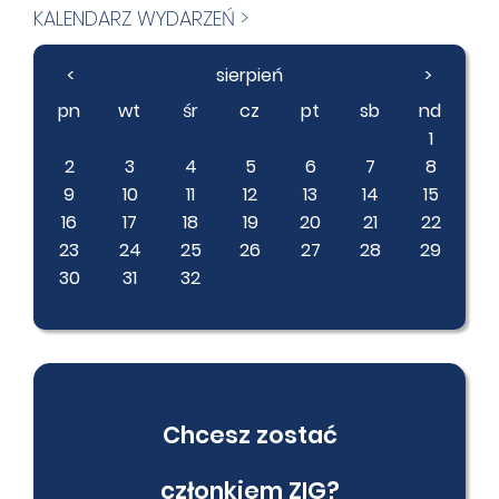
KALENDARZ WYDARZEŃ >
<
sierpień
>
pn
wt
śr
cz
pt
sb
nd
1
2
3
4
5
6
7
8
9
10
11
12
13
14
15
16
17
18
19
20
21
22
23
24
25
26
27
28
29
30
31
32
Chcesz zostać
członkiem ZIG?