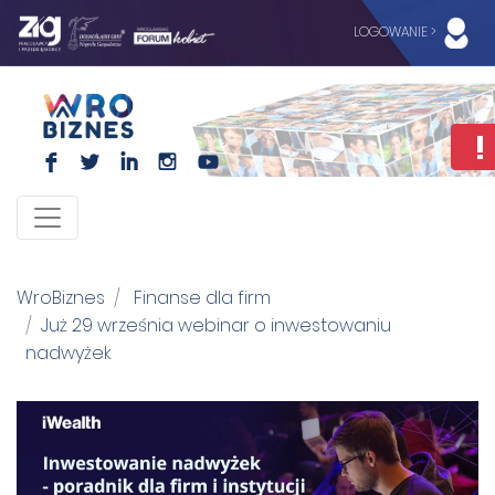
LOGOWANIE >
F
L
I
I
WroBiznes
Finanse dla firm
Już 29 września webinar o inwestowaniu
nadwyżek