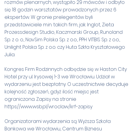
rozmów plenarnych, wystąpiło 29 mówców i odbyło
się 18 godzin warsztatów prowadzonych przez 6
ekspertów. W gronie prelegentów byli
przedstawiciele m.in. takich firm, jak: Inglot, Zieta
Prozessdesign Studio, Kaczmarski Group, Runoland
Sp. z o. o., NavSim Polska Sp. z o.o., PPH VITBIS Sp. z o.o.,
Unilight Polska Sp. z o.o. czy Huta Szkła Kryształowego
Julia.
Kongres Firm Rodzinnych odbędzie się w Haston City
Hotel przy ul. Irysowej 1-3 we Wrocławiu. Udział w
wydarzeniu jest bezpłatny. O uczestnictwie decyduje
kolejność zgłoszeń, gdyż ilość miejsc jest
ograniczona. Zapisy na stronie
https://www.wsb.pl/wroclaw/krf-zapisy
Organizatorami wydarzenia są Wyższa Szkoła
Bankowa we Wrocławiu, Centrum Biznesu