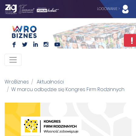
LOGOWANIE >
F
L
I
I
WroBiznes
Aktualności
W marcu odbędzie się Kongres Firm Rodzinnych