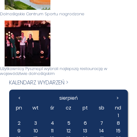
Dolnośląskie Centrum Sportu nagrodzone
Użytkownicy Pyszne.pl wybrali najlepszą restaurację w
województwie dolnośląskim
KALENDARZ WYDARZEŃ >
<
sierpień
>
pn
wt
śr
cz
pt
sb
nd
1
2
3
4
5
6
7
8
9
10
11
12
13
14
15