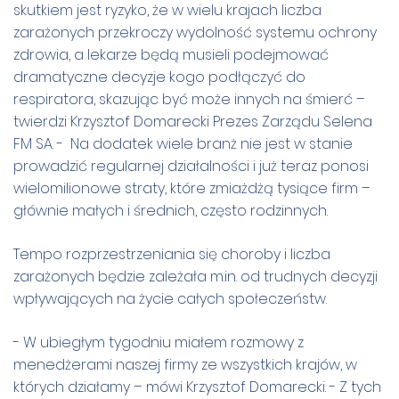
skutkiem jest ryzyko, że w wielu krajach liczba
zarażonych przekroczy wydolność systemu ochrony
zdrowia, a lekarze będą musieli podejmować
dramatyczne decyzje kogo podłączyć do
respiratora, skazując być może innych na śmierć –
twierdzi Krzysztof Domarecki Prezes Zarządu Selena
FM SA. - Na dodatek wiele branż nie jest w stanie
prowadzić regularnej działalności i już teraz ponosi
wielomilionowe straty, które zmiażdżą tysiące firm –
głównie małych i średnich, często rodzinnych.
Tempo rozprzestrzeniania się choroby i liczba
zarażonych będzie zależała m.in. od trudnych decyzji
wpływających na życie całych społeczeństw.
- W ubiegłym tygodniu miałem rozmowy z
menedżerami naszej firmy ze wszystkich krajów, w
których działamy – mówi Krzysztof Domarecki. - Z tych