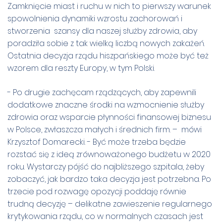
Zamknięcie miast i ruchu w nich to pierwszy warunek
spowolnienia dynamiki wzrostu zachorowań i
stworzenia szansy dla naszej służby zdrowia, aby
poradziła sobie z tak wielką liczbą nowych zakażeń.
Ostatnia decyzja rządu hiszpańskiego może być też
wzorem dla reszty Europy, w tym Polski.
- Po drugie zachęcam rządzących, aby zapewnili
dodatkowe znaczne środki na wzmocnienie służby
zdrowia oraz wsparcie płynności finansowej biznesu
w Polsce, zwłaszcza małych i średnich firm. – mówi
Krzysztof Domarecki. - Być może trzeba będzie
rozstać się z ideą zrównoważonego budżetu w 2020
roku. Wystarczy pójść do najbliższego szpitala, żeby
zobaczyć, jak bardzo taka decyzja jest potrzebna. Po
trzecie pod rozwagę opozycji poddaję równie
trudną decyzję – delikatne zawieszenie regularnego
krytykowania rządu, co w normalnych czasach jest