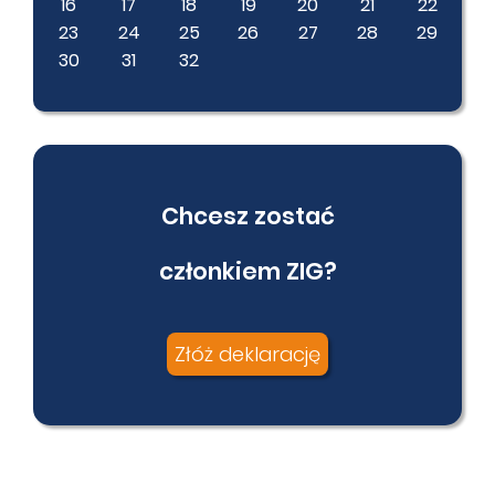
16
17
18
19
20
21
22
23
24
25
26
27
28
29
30
31
32
Chcesz zostać
członkiem ZIG?
Złóż deklarację