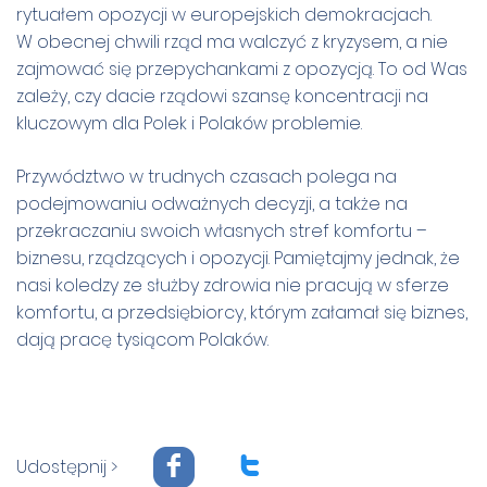
rytuałem opozycji w europejskich demokracjach.
W obecnej chwili rząd ma walczyć z kryzysem, a nie
zajmować się przepychankami z opozycją. To od Was
zależy, czy dacie rządowi szansę koncentracji na
kluczowym dla Polek i Polaków problemie.
Przywództwo w trudnych czasach polega na
podejmowaniu odważnych decyzji, a także na
przekraczaniu swoich własnych stref komfortu –
biznesu, rządzących i opozycji. Pamiętajmy jednak, że
nasi koledzy ze służby zdrowia nie pracują w sferze
komfortu, a przedsiębiorcy, którym załamał się biznes,
dają pracę tysiącom Polaków.
F
T
Udostępnij >