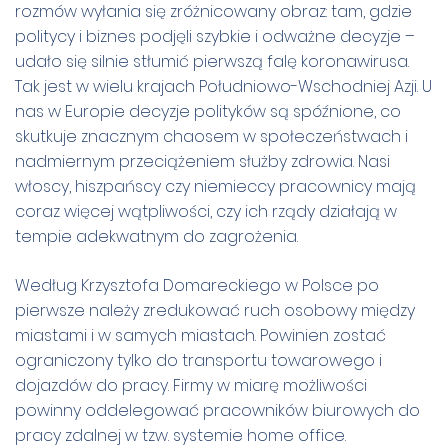
rozmów wyłania się zróżnicowany obraz: tam, gdzie
politycy i biznes podjęli szybkie i odważne decyzje –
udało się silnie stłumić pierwszą falę koronawirusa.
Tak jest w wielu krajach Południowo-Wschodniej Azji. U
nas w Europie decyzje polityków są spóźnione, co
skutkuje znacznym chaosem w społeczeństwach i
nadmiernym przeciążeniem służby zdrowia. Nasi
włoscy, hiszpańscy czy niemieccy pracownicy mają
coraz więcej wątpliwości, czy ich rządy działają w
tempie adekwatnym do zagrożenia.
Według Krzysztofa Domareckiego w Polsce po
pierwsze należy zredukować ruch osobowy między
miastami i w samych miastach. Powinien zostać
ograniczony tylko do transportu towarowego i
dojazdów do pracy. Firmy w miarę możliwości
powinny oddelegować pracowników biurowych do
pracy zdalnej w tzw. systemie home office.