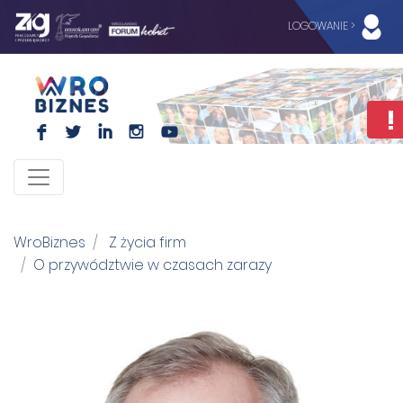
LOGOWANIE >
F
L
I
I
WroBiznes
Z życia firm
O przywództwie w czasach zarazy