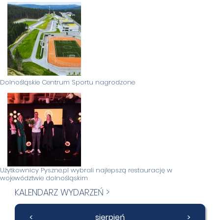
Dolnośląskie Centrum Sportu nagrodzone
Użytkownicy Pyszne.pl wybrali najlepszą restaurację w
województwie dolnośląskim
KALENDARZ WYDARZEŃ >
<
sierpień
>