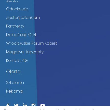
Statut
Członkowie
Zostań członkiem
Partnerzy
Dolnośląski Gryf
Wrocławskie Forum Kobiet
Magazyn Horyzonty
Kontakt ZIG
Oferta
Szkolenia
Reklama
F
L
I
I