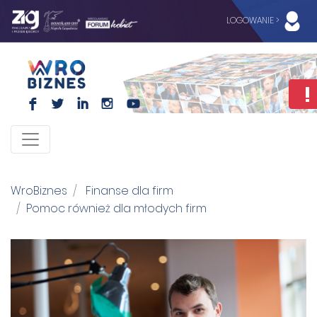
LOGOWANIE >
F
L
I
I
WroBiznes
Finanse dla firm
Pomoc również dla młodych firm