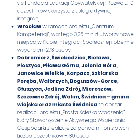
się Fundacja Edukacji Obywatelskiej i Rozwoju. 10
uczestników skorzysta z usług aktywnej
integracji;
Wrocław
w ramach projektu „Centrum
Kompetencji”, wartego 3,26 mln zł utworzy nowe
miejsca w Klubie Integracji Społecznej i obejmie
wsparciem 273 osoby;
Dobromierz, Świebodzice, Bielawa,
Pieszyce, Piława Górna, Jelenia Góra,
Janowice Wielkie, Karpacz, Szklarska
Poręba, Wałbrzych, Boguszów-Gorce,
Głuszyca, Jedlina Zdrój, Mieroszów,
Szczawno Zdrój, Walim, Świdnica – gmina
wiejska oraz miasto Świdnica
to obszar
realizacji projektu „Prosta ścieżka włączenia”,
który Stowarzyszenie Aktywnego Wspierania
Gospodarki zrealizuje za ponad milion złotych.
Liczba uczestników – 80 osób;