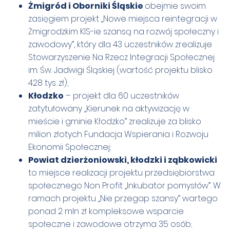
Żmigród i Oborniki Śląskie
obejmie swoim
zasięgiem projekt „Nowe miejsca reintegracji w
Żmigrodzkim KIS-ie szansą na rozwój społeczny i
zawodowy”, który dla 43 uczestników zrealizuje
Stowarzyszenie Na Rzecz Integracji Społecznej
im. Św. Jadwigi Śląskiej (wartość projektu blisko
428 tys. zł);
Kłodzko
– projekt dla 60 uczestników
zatytułowany „Kierunek na aktywizację w
mieście i gminie Kłodzko” zrealizuje za blisko
milion złotych Fundacja Wspierania i Rozwoju
Ekonomii Społecznej;
Powiat dzierżoniowski, kłodzki i ząbkowicki
to miejsce realizacji projektu przedsiębiorstwa
społecznego Non Profit „Inkubator pomysłów”. W
ramach projektu „Nie przegap szansy” wartego
ponad 2 mln zł kompleksowe wsparcie
społeczne i zawodowe otrzyma 35 osób;