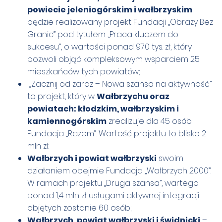
powiecie jeleniogórskim i wałbrzyskim
będzie realizowany projekt Fundacji „Obrazy Bez
Granic” pod tytułem „Praca kluczem do
sukcesu”, o wartości ponad 970 tys. zł, który
pozwoli objąć kompleksowym wsparciem 25
mieszkańców tych powiatów;
„Zacznij od zaraz – Nowa szansa na aktywność”
to projekt, który w
Wałbrzychu oraz
powiatach: kłodzkim, wałbrzyskim i
kamiennogórskim
zrealizuje dla 45 osób
Fundacja „Razem”. Wartość projektu to blisko 2
mln zł.
Wałbrzych i powiat wałbrzyski
swoim
działaniem obejmie Fundacja „Wałbrzych 2000”.
W ramach projektu „Druga szansa”, wartego
ponad 1,4 mln zł usługami aktywnej integracji
objętych zostanie 60 osób;
Wałbrzych, powiat wałbrzyski i świdnicki
–