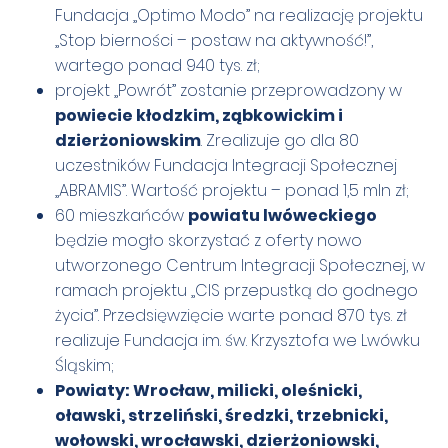
Fundacja „Optimo Modo” na realizację projektu
„Stop bierności – postaw na aktywność!”,
wartego ponad 940 tys. zł;
projekt „Powrót” zostanie przeprowadzony w
powiecie kłodzkim, ząbkowickim i
dzierżoniowskim
. Zrealizuje go dla 80
uczestników Fundacja Integracji Społecznej
„ABRAMIS”. Wartość projektu – ponad 1,5 mln zł;
60 mieszkańców
powiatu lwóweckiego
będzie mogło skorzystać z oferty nowo
utworzonego Centrum Integracji Społecznej, w
ramach projektu „CIS przepustką do godnego
życia”. Przedsięwzięcie warte ponad 870 tys. zł
realizuje Fundacja im. św. Krzysztofa we Lwówku
Śląskim;
Powiaty: Wrocław, milicki, oleśnicki,
oławski, strzeliński, średzki, trzebnicki,
wołowski, wrocławski, dzierżoniowski,