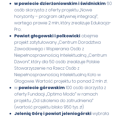
w powiecie dzierżoniowskim i świdnickim
60
osób skorzysta z oferty projektu „Nowe
horyzonty – program aktywnej integracji”,
wartego prawie 2 mln, który zrealizuje Edukacja-
Pro;
Powiat głogowski i polkowicki
obejmie
projekt zatytułowany „Centrum Doradztwa
Zawodowego i Wspierania Osób z
Niepełnosprawnością Intelektualną „Centrum
Dzwoni”, który dla 50 osób zrealizuje Polskie
Stowarzyszenie na Rzecz Osób z
Niepełnosprawnością Intelektualną Koło w
Głogowie. Wartość projektu to ponad 2 mln zł;
w
powiecie górowskim
100 osób skorzysta z
oferty Fundacji „Optimo Modo” w ramach
projektu „Od szkolenia do zatrudnienia”
(wartość projektu blisko 950 tys. zł)
Jelenią Górę i powiat jeleniogórski
wybrała