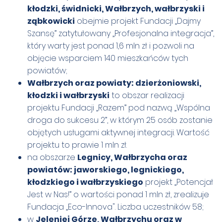
kłodzki, świdnicki, Wałbrzych, wałbrzyski i
ząbkowicki
obejmie projekt Fundacji „Dajmy
Szansę” zatytułowany „Profesjonalna integracja”,
który warty jest ponad 1,6 mln zł i pozwoli na
objęcie wsparciem 140 mieszkańców tych
powiatów;
Wałbrzych oraz powiaty: dzierżoniowski,
kłodzki i wałbrzyski
to obszar realizacji
projektu Fundacji „Razem” pod nazwą „Wspólna
droga do sukcesu 2”, w którym 25 osób zostanie
objętych usługami aktywnej integracji. Wartość
projektu to prawie 1 mln zł.
na obszarze
Legnicy, Wałbrzycha oraz
powiatów: jaworskiego, legnickiego,
kłodzkiego i wałbrzyskiego
projekt „Potencjał
Jest w Nas!” o wartości ponad 1 mln zł, zrealizuje
Fundacja „Eco-Innova". Liczba uczestników 58;
w
Jeleniej Górze, Wałbrzychu oraz w