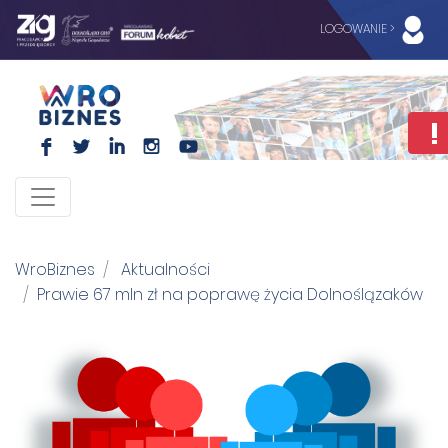
LOGOWANIE >
F
L
I
I
WroBiznes
Aktualności
Prawie 67 mln zł na poprawę życia Dolnoślązaków