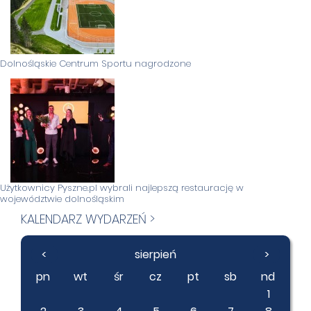
Dolnośląskie Centrum Sportu nagrodzone
Użytkownicy Pyszne.pl wybrali najlepszą restaurację w
województwie dolnośląskim
KALENDARZ WYDARZEŃ >
<
sierpień
>
pn
wt
śr
cz
pt
sb
nd
1