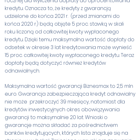
rocznej dla wyliczenia dopłaty do oprocentowania
kredytu. Oznacza to, że kredyty z gwarancją
udzielone do końca 2021 r. (przed zmianami do
końca 2020 r.) będą objęte 5 proc. stawką w skali
roku liczoną od całkowitej kwoty wypłaconego
kredytu. Dzięki temu maksymalna wartość dopłaty do
odsetek w okresie 3 lat kredytowania może wynieść
15 proc. całkowitej kwoty wypłaconego kredytu. Teraz
dopłaty będą dotyczyć również kredytów
odnawialnych.
Maksymalna wartość gwarancji Biznesmax to 2,5 mln
euro. Gwarancja zabezpieczająca kredyt odnawialny
nie może przekroczyć 39 miesięcy, natomiast dla
kredytów inwestycyjnych okres obowiązywania
gwarancji to maksymalnie 20 lat. Wnioski o
gwarancje można składać za pośrednictwem
banków kredytujących, których lista znajduje się na