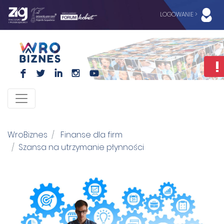
LOGOWANIE >
F
L
I
I
WroBiznes
Finanse dla firm
Szansa na utrzymanie płynności