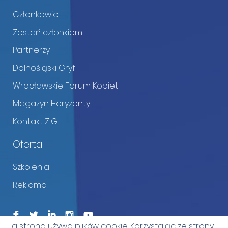
Członkowie
Zostań członkiem
Partnerzy
Dolnośląski Gryf
Wrocławskie Forum Kobiet
Magazyn Horyzonty
Kontakt ZIG
Oferta
Szkolenia
Reklama
F
L
I
I
Ta strona używa plików cookie. Korzystając ze strony