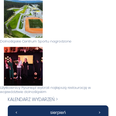
Dolnośląskie Centrum Sportu nagrodzone
Użytkownicy Pyszne.pl wybrali najlepszą restaurację w
województwie dolnośląskim
KALENDARZ WYDARZEŃ >
<
sierpień
>