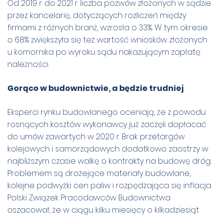
Od 2019 r. do 2021 r. liczba pozwów złożonych w sądzie
przez kancelarię, dotyczących rozliczeń między
firmami z różnych branż, wzrosła o 33%. W tym okresie
o 68% zwiększyła się też wartość wniosków złożonych
u komornika po wyroku sądu nakazującym zapłatę
należności.
Gorąco w budownictwie, a będzie trudniej
Eksperci rynku budowlanego oceniają, że z powodu
rosnących kosztów wykonawcy już zaczęli dopłacać
do umów zawartych w 2020 r. Brak przetargów
kolejowych i samorządowych dodatkowo zaostrzy w
najbliższym czasie walkę o kontrakty na budowę dróg.
Problemem są drożejące materiały budowlane,
kolejne podwyżki cen paliw i rozpędzająca się inflacja.
Polski Związek Pracodawców Budownictwa
oszacował, że w ciągu kilku miesięcy o kilkadziesiąt