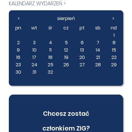
KALENDARZ WYDARZEŃ >
<
sierpień
>
pn
wt
śr
cz
pt
sb
nd
1
2
3
4
5
6
7
8
9
10
11
12
13
14
15
16
17
18
19
20
21
22
23
24
25
26
27
28
29
30
31
32
Chcesz zostać
członkiem ZIG?