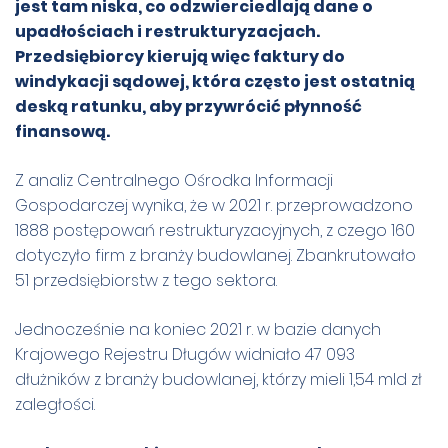
jest tam niska, co odzwierciedlają dane o
upadłościach i restrukturyzacjach.
Przedsiębiorcy kierują więc faktury do
windykacji sądowej, która często jest ostatnią
deską ratunku, aby przywrócić płynność
finansową.
Z analiz Centralnego Ośrodka Informacji
Gospodarczej wynika, że w 2021 r. przeprowadzono
1888 postępowań restrukturyzacyjnych, z czego 160
dotyczyło firm z branży budowlanej. Zbankrutowało
51 przedsiębiorstw z tego sektora.
Jednocześnie na koniec 2021 r. w bazie danych
Krajowego Rejestru Długów widniało 47 093
dłużników z branży budowlanej, którzy mieli 1,54 mld zł
zaległości.