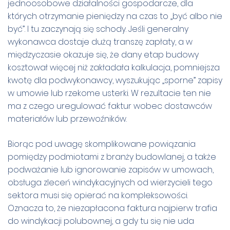
jednoosobowe działalności gospodarcze, dla
których otrzymanie pieniędzy na czas to „być albo nie
być”. I tu zaczynają się schody. Jeśli generalny
wykonawca dostaje dużą transzę zapłaty, a w
międzyczasie okazuje się, że dany etap budowy
kosztował więcej niż zakładała kalkulacja, pomniejsza
kwotę dla podwykonawcy, wyszukując „sporne” zapisy
w umowie lub rzekome usterki. W rezultacie ten nie
ma z czego uregulować faktur wobec dostawców
materiałów lub przewoźników.
Biorąc pod uwagę skomplikowane powiązania
pomiędzy podmiotami z branży budowlanej, a także
podważanie lub ignorowanie zapisów w umowach,
obsługa zleceń windykacyjnych od wierzycieli tego
sektora musi się opierać na kompleksowości.
Oznacza to, że niezapłacona faktura najpierw trafia
do windykacji polubownej, a gdy tu się nie uda