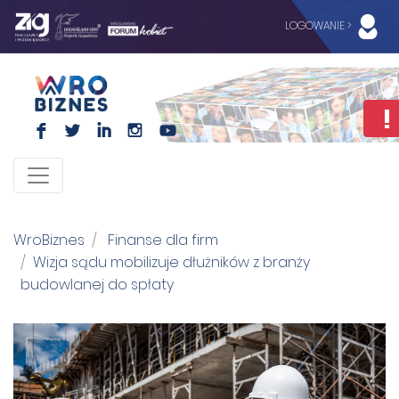
LOGOWANIE >
F
L
I
I
WroBiznes
Finanse dla firm
Wizja sądu mobilizuje dłużników z branży
budowlanej do spłaty