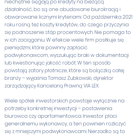
niechętnie sięgają po kredyty na bieżącą
działalność, bo są one obudowane biurokracją i
obwarowane licznymi kryteriami. Od października 2021
roku rosną też koszty kredytów, do czego przyczynia
się podnoszenie stóp procentowych. Nie pomaga to
w ich zaciąganiu. W efekcie wiele firm posiłkuje się
pieniędzmi, które powinny zapłacić
podwykonawcom, wyszukując braki w dokumentacji
lub kwestionując jakość robót. W ten sposób
powstają zatory płatnicze, które są bolączką całej
branży – wyjaśnia Tomasz Zubkowski, dyrektor
zarządzający Kancelarią Prawną VIA LEX.
Wiele spółek inwestorskich powstaje wyłącznie na
potrzeby konkretnej inwestycji – postawienia
biurowca czy apartamentowca. Inwestor płaci
generalnemu wykonawcy, a ten powinien rozliczyć
się z mniejszymi podwykonawcami. Nierzadko są to