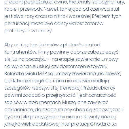
procent podrożało drewno, materiały izolacyjne, rury,
kable i przewody. Nawet taniejąca od czerwca stal
jest dwa razy droższa niż rok wcześniej. Efektem tych
perturbacji może być dalszy wzrost zatorów
płatniczych w branży.
Aby uniknąć problemów z płatnościami od
kontrahentów, firmy powinny dobrze zabezpieczyć
się już na początku – na etapie zawierania umowy
na wykonanie usługi czy dostarczenie towaru.
Bolączką wielu MŚP są umowy zawierane „na słowo”,
bądź bardzo ogólne, które nie odzwierciedlają
szczegółów rzeczywistej transakcji. Przedsiębiorcy
powinni zadbać o przejrzystość i jednoznaczność
zapisów w dokumentach. Muszą one zawierać
dokładnie to, do czego strony chcą się zobowiązać i
być na tyle precyzyjne, aby nie umożliwiały później
jakiejkolwiek dodatkowej interpretacji. Chodzi o to,