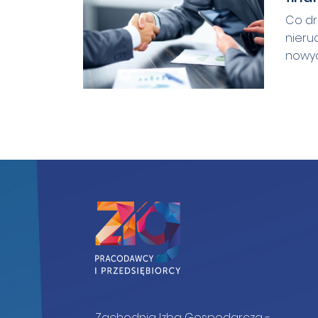
Co dr
nieru
nowyc
Zachodnia Izba Gospodarcza -