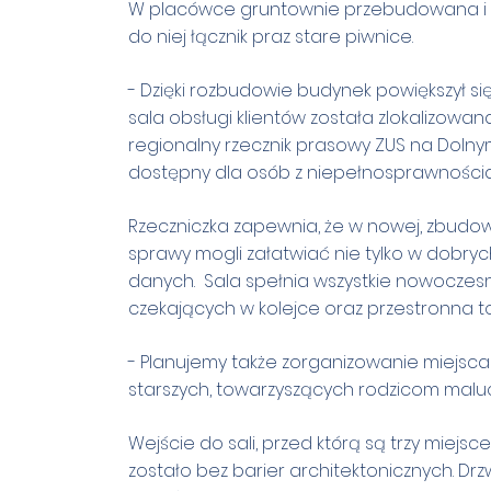
W placówce gruntownie przebudowana i z
do niej łącznik praz stare piwnice.
- Dzięki rozbudowie budynek powiększył 
sala obsługi klientów została zlokalizow
regionalny rzecznik prasowy ZUS na Dolnym 
dostępny dla osób z niepełnosprawnościa
Rzeczniczka zapewnia, że w nowej, zbudow
sprawy mogli załatwiać nie tylko w dobry
danych. Sala spełnia wszystkie nowoczesn
czekających w kolejce oraz przestronna to
- Planujemy także zorganizowanie miejsca
starszych, towarzyszących rodzicom mal
Wejście do sali, przed którą są trzy mie
zostało bez barier architektonicznych. Dr