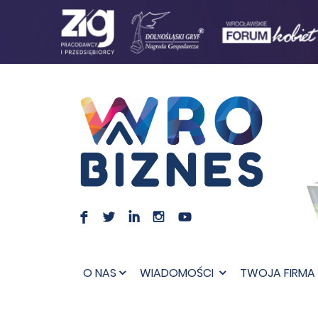
F
L
I
I
O NAS
WIADOMOŚCI
TWOJA FIRMA