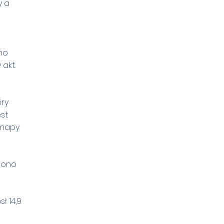
y a
no
akt.
óry
st
omapy
iono
ł 14,9