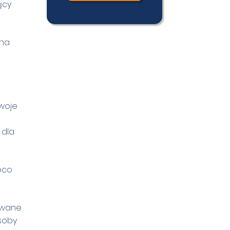
ący
dna
swoje
 dla
eco
dowane
osoby