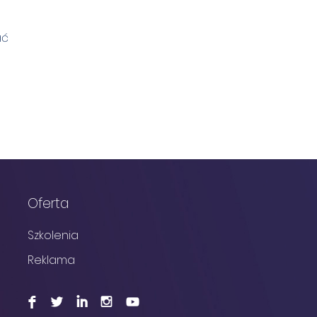
ać
Oferta
Szkolenia
Reklama
F
L
I
I