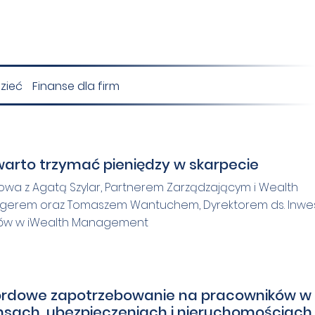
zieć
Finanse dla firm
warto trzymać pieniędzy w skarpecie
wa z Agatą Szylar, Partnerem Zarządzającym i Wealth
erem oraz Tomaszem Wantuchem, Dyrektorem ds. Inwes
tów w iWealth Management
ordowe zapotrzebowanie na pracowników w
nsach, ubezpieczeniach i nieruchomościach