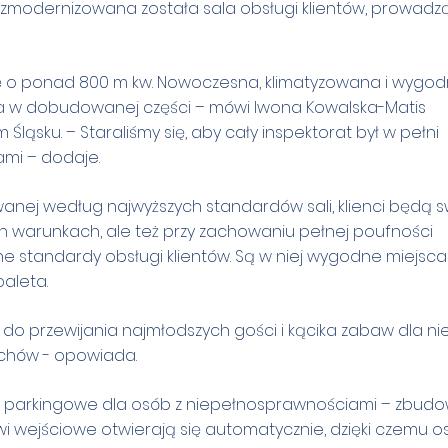
modernizowana została sala obsługi klientów, prowadz
się o ponad 800 m kw. Nowoczesna, klimatyzowana i wygo
ana w dobudowanej części – mówi Iwona Kowalska-Matis
Śląsku. – Staraliśmy się, aby cały inspektorat był w pełni
mi – dodaje.
anej według najwyższych standardów sali, klienci będą 
ch warunkach, ale też przy zachowaniu pełnej poufności
e standardy obsługi klientów. Są w niej wygodne miejsca
aleta.
 do przewijania najmłodszych gości i kącika zabaw dla ni
uchów - opowiada.
jsce parkingowe dla osób z niepełnosprawnościami – zbu
zwi wejściowe otwierają się automatycznie, dzięki czemu 