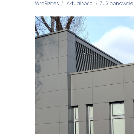
WroBiznes
Aktualności
ZUS ponownie p