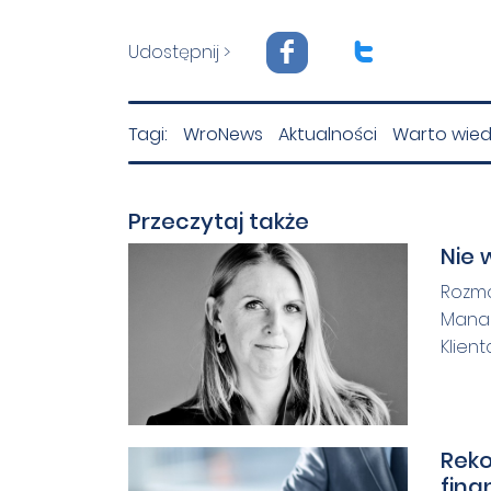
F
T
Udostępnij >
Tagi:
WroNews
Aktualności
Warto wied
Przeczytaj także
Nie 
Rozmo
Manag
Klien
Rek
fina