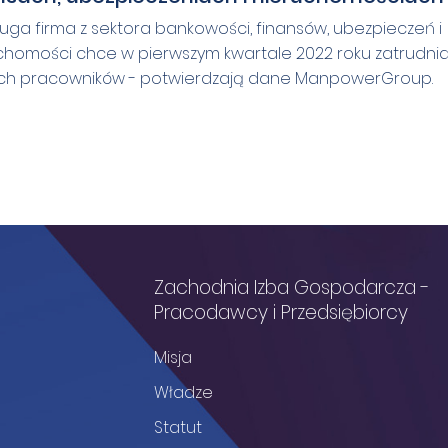
uga firma z sektora bankowości, finansów, ubezpieczeń i
chomości chce w pierwszym kwartale 2022 roku zatrudni
h pracowników - potwierdzają dane ManpowerGroup.
Zachodnia Izba Gospodarcza -
Pracodawcy i Przedsiębiorcy
Misja
Władze
Statut