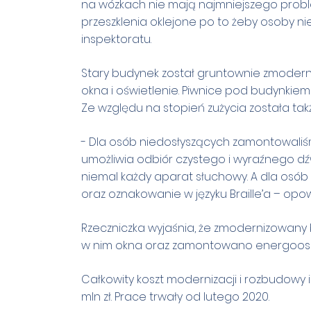
na wózkach nie mają najmniejszego probl
przeszklenia oklejone po to żeby osoby 
inspektoratu.
Stary budynek został gruntownie zmoder
okna i oświetlenie. Piwnice pod budynkiem
Ze względu na stopień zużycia została tak
- Dla osób niedosłyszących zamontowaliśm
umożliwia odbiór czystego i wyraźnego dź
niemal każdy aparat słuchowy. A dla osó
oraz oznakowanie w języku Braille’a – opo
Rzeczniczka wyjaśnia, że zmodernizowany
w nim okna oraz zamontowano energooszc
Całkowity koszt modernizacji i rozbudowy 
mln zł. Prace trwały od lutego 2020.