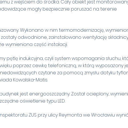
emu z wejściem do środka. Cały obiekt jest monitorowan
niedowidzące mogły bezpiecznie poruszać na terenie
nizowany. Wykonano w nim termomodernizację, wymienio
 zostały odwodnione, zainstalowano wentylację składnicy 
że wymieniona część instalacji.
y pętlę indukcyjna, czyli system wspomagania słuchu, kt
więku poprzez cewkę telefoniczną, w którą wyposażony je
b niedowidzących czytane za pomocą zmysłu dotyku tyfl
wiada Kowalska-Matis.
 budynek jest energooszczędny. Został ocieplony, wymien
zędne oświetlenie typu LED.
inspektoratu ZUS przy ulicy Reymonta we Wrocławiu wyniós