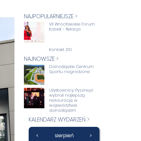
NAJPOPULARNIEJSZE >
VII Wrocławskie Forum
Kobiet - Relacja
Kontakt ZIG
NAJNOWSZE >
Dolnośląskie Centrum
Sportu nagrodzone
Użytkownicy Pyszne.pl
wybrali najlepszą
restaurację w
województwie
dolnośląskim
KALENDARZ WYDARZEŃ >
<
sierpień
>