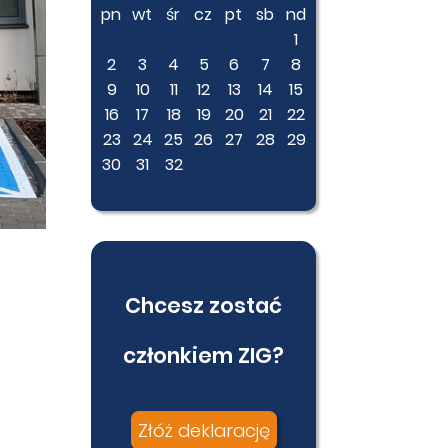
pn
wt
śr
cz
pt
sb
nd
1
2
3
4
5
6
7
8
9
10
11
12
13
14
15
16
17
18
19
20
21
22
23
24
25
26
27
28
29
30
31
32
Chcesz zostać
członkiem ZIG?
Złóż deklarację