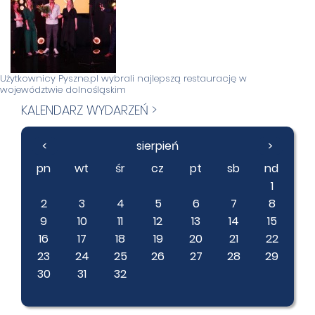
Użytkownicy Pyszne.pl wybrali najlepszą restaurację w
województwie dolnośląskim
KALENDARZ WYDARZEŃ >
<
sierpień
>
pn
wt
śr
cz
pt
sb
nd
1
2
3
4
5
6
7
8
9
10
11
12
13
14
15
16
17
18
19
20
21
22
23
24
25
26
27
28
29
30
31
32