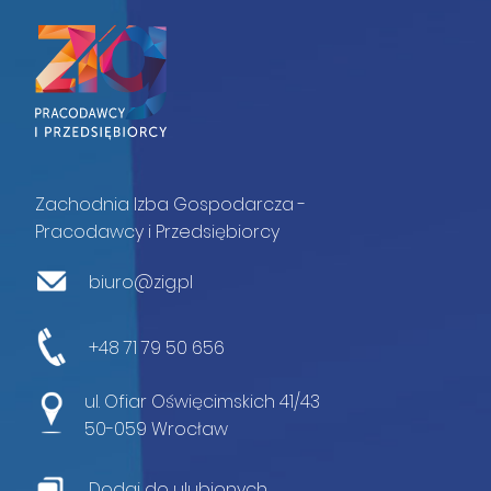
Zachodnia Izba Gospodarcza -
Pracodawcy i Przedsiębiorcy
biuro@zig.pl
+48 71 79 50 656
ul. Ofiar Oświęcimskich 41/43
50-059 Wrocław
Dodaj do ulubionych