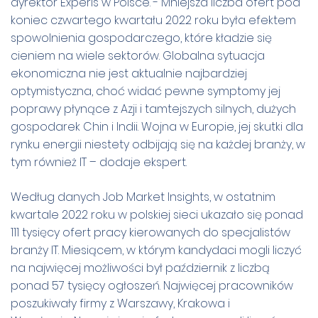
dyrektor Experis w Polsce. - Mniejsza liczba ofert pod
koniec czwartego kwartału 2022 roku była efektem
spowolnienia gospodarczego, które kładzie się
cieniem na wiele sektorów. Globalna sytuacja
ekonomiczna nie jest aktualnie najbardziej
optymistyczna, choć widać pewne symptomy jej
poprawy płynące z Azji i tamtejszych silnych, dużych
gospodarek Chin i Indii. Wojna w Europie, jej skutki dla
rynku energii niestety odbijają się na każdej branży, w
tym również IT – dodaje ekspert.
Według danych Job Market Insights, w ostatnim
kwartale 2022 roku w polskiej sieci ukazało się ponad
111 tysięcy ofert pracy kierowanych do specjalistów
branży IT. Miesiącem, w którym kandydaci mogli liczyć
na najwięcej możliwości był październik z liczbą
ponad 57 tysięcy ogłoszeń. Najwięcej pracowników
poszukiwały firmy z Warszawy, Krakowa i