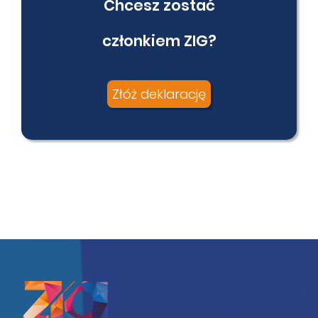
Chcesz zostać
członkiem ZIG?
Złóż deklarację