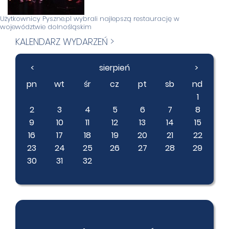
Użytkownicy Pyszne.pl wybrali najlepszą restaurację w
województwie dolnośląskim
KALENDARZ WYDARZEŃ >
<
sierpień
>
pn
wt
śr
cz
pt
sb
nd
1
2
3
4
5
6
7
8
9
10
11
12
13
14
15
16
17
18
19
20
21
22
23
24
25
26
27
28
29
30
31
32