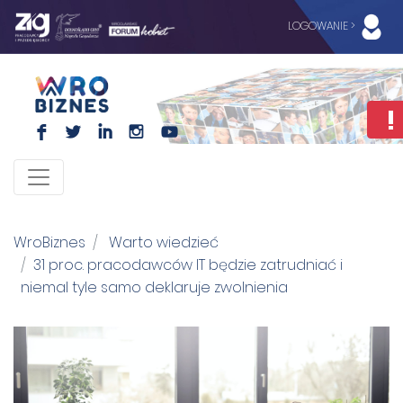
LOGOWANIE >
F
L
I
I
WroBiznes
Warto wiedzieć
31 proc. pracodawców IT będzie zatrudniać i
niemal tyle samo deklaruje zwolnienia