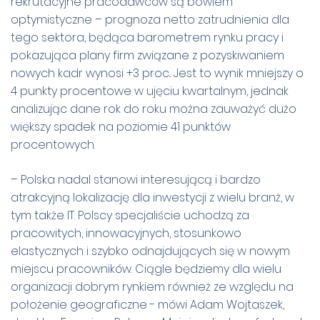
rekrutacyjne pracodawców są bowiem
optymistyczne – prognoza netto zatrudnienia dla
tego sektora, będąca barometrem rynku pracy i
pokazująca plany firm związane z pozyskiwaniem
nowych kadr wynosi +3 proc.. Jest to wynik mniejszy o
4 punkty procentowe w ujęciu kwartalnym, jednak
analizując dane rok do roku można zauważyć dużo
większy spadek na poziomie 41 punktów
procentowych.
– Polska nadal stanowi interesującą i bardzo
atrakcyjną lokalizację dla inwestycji z wielu branż, w
tym także IT. Polscy specjaliście uchodzą za
pracowitych, innowacyjnych, stosunkowo
elastycznych i szybko odnajdujących się w nowym
miejscu pracowników. Ciągle będziemy dla wielu
organizacji dobrym rynkiem również ze względu na
położenie geograficzne - mówi Adam Wojtaszek,