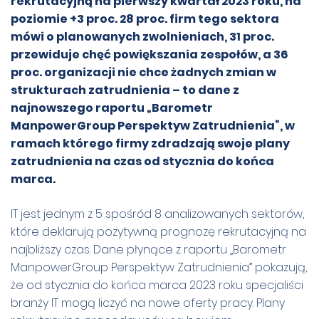
rekrutacyjną na pierwszy kwartał 2023 roku, na
poziomie +3 proc. 28 proc. firm tego sektora
mówi o planowanych zwolnieniach, 31 proc.
przewiduje chęć powiększania zespołów, a 36
proc. organizacji nie chce żadnych zmian w
strukturach zatrudnienia – to dane z
najnowszego raportu „Barometr
ManpowerGroup Perspektyw Zatrudnienia”, w
ramach którego firmy zdradzają swoje plany
zatrudnienia na czas od stycznia do końca
marca.
IT jest jednym z 5 spośród 8 analizowanych sektorów,
które deklarują pozytywną prognozę rekrutacyjną na
najbliższy czas. Dane płynące z raportu „Barometr
ManpowerGroup Perspektyw Zatrudnienia” pokazują,
że od stycznia do końca marca 2023 roku specjaliści
branży IT mogą liczyć na nowe oferty pracy. Plany