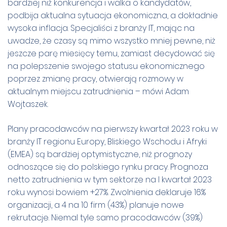
bardziej niż konkurencja i walka o kandydatów,
podbija aktualna sytuacja ekonomiczna, a dokładnie
wysoka inflacja. Specjaliści z branży IT, mając na
uwadze, że czasy są mimo wszystko mniej pewne, niż
jeszcze parę miesięcy temu, zamiast decydować się
na polepszenie swojego statusu ekonomicznego
poprzez zmianę pracy, otwierają rozmowy w
aktualnym miejscu zatrudnienia – mówi Adam
Wojtaszek.
Plany pracodawców na pierwszy kwartał 2023 roku w
branży IT regionu Europy, Bliskiego Wschodu i Afryki
(EMEA) są bardziej optymistyczne, niż prognozy
odnoszące się do polskiego rynku pracy. Prognoza
netto zatrudnienia w tym sektorze na I kwartał 2023
roku wynosi bowiem +27%. Zwolnienia deklaruje 16%
organizacji, a 4 na 10 firm (43%) planuje nowe
rekrutacje. Niemal tyle samo pracodawców (39%)