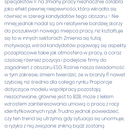
specjalistów IT na zmiany pracy nieznacznie osłabła
jako efekt pewnej niepewności, która wkradła się
również w szeregi kandydatów tego obszaru. - Nie
mniej jednak nadal są oni relatywnie bardziej skorzy
do poszukiwań nowego miejsca pracy, niż kształtuje
się to w innych sektorach. Zmienia się tutaj
motywacja, wśród kandydatów pojawiają się aspekty
pozapłacowe takie jak atmosfera w pracy, a coraz
częściej również pozycja i podejście firmy do
zagadnień z obszaru ESG. Rośnie nasza świadomość
w tym zakresie, śmiem twierdzić, że w branży IT nawet
szybciej, niż średnia dla całego rynku. Proporcje
dotyczące modelu współpracy pozostają
niezachwiane, głównie jest to B2B, może z lekkim
wzrostem zainteresowania umową o pracę z racji
identyfikowanych ryzyk. Trudno jednak powiedzieć,
czy ten trend się utrzyma, gdy sytuacja się unormuje,
a ryzyka z nią związane znikną bądź zostaną