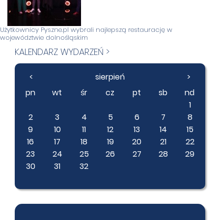
Użytkownicy Pyszne.pl wybrali najlepszą restaurację w
województwie dolnośląskim
KALENDARZ WYDARZEŃ >
<
sierpień
>
pn
wt
śr
cz
pt
sb
nd
1
2
3
4
5
6
7
8
9
10
11
12
13
14
15
16
17
18
19
20
21
22
23
24
25
26
27
28
29
30
31
32