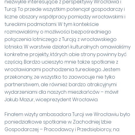
niezwykle interesujące z perspektywy Wrocławia i
Turcji. To przede wszystkim potencjał gospodarczy i
liczne obszary współpracy pomiędzy wrocławskimi i
tureckimi podmiotami. W tym kontekście
rozmawialiśmy o możliwości bezpośredniego
połączenia lotniczego z Turcją z wrocławskiego
lotniska. W warstwie działań kulturalnych omawialiśmy
konkretne projekty, których obie strony powinny być
częścią. Bardzo ucieszyło mnie także spotkanie z
wrocławianami pochodzenia tureckiego. Jestem
przekonany, że wszystko to zaowocuje nie tylko
partnerstwem, ale również bardzo atrakcyjnymi
wydarzeniami dla naszych mieszkańców – mówił
Jakub Mazur, wiceprezydent Wrocławia.
Finałem wizyty ambasadora Turcji we Wrocławiu było
poniedziałkowe spotkanie w Zachodniej Izbie
Gospodarczej – Pracodawcy i Przedsiębiorcy, na