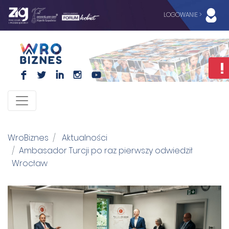
LOGOWANIE >
F
L
I
I
WroBiznes
Aktualności
Ambasador Turcji po raz pierwszy odwiedził
Wrocław