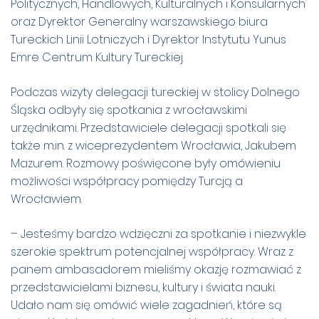
Politycznych, Handlowych, Kulturalnych i Konsularnych
oraz Dyrektor Generalny warszawskiego biura
Tureckich Linii Lotniczych i Dyrektor Instytutu Yunus
Emre Centrum Kultury Tureckiej.
Podczas wizyty delegacji tureckiej w stolicy Dolnego
Śląska odbyły się spotkania z wrocławskimi
urzędnikami. Przedstawiciele delegacji spotkali się
także m.in. z wiceprezydentem Wrocławia, Jakubem
Mazurem. Rozmowy poświęcone były omówieniu
możliwości współpracy pomiędzy Turcją a
Wrocławiem.
– Jesteśmy bardzo wdzięczni za spotkanie i niezwykle
szerokie spektrum potencjalnej współpracy. Wraz z
panem ambasadorem mieliśmy okazję rozmawiać z
przedstawicielami biznesu, kultury i świata nauki.
Udało nam się omówić wiele zagadnień, które są