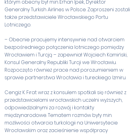
którym obecny był m.in.
Erhan Ipek, Dyrektor
Generalny Turkish Airlines w Polsce. Zaproszeni zostali
także przedstawiciele Wrocławskiego Portu
Lotniczego.
– Obecnie pracujemy intensywnie nad otwarciem
bezpośredniego połączenia lotniczego pomiędzy
Wrocławiem i Turcją – zapewniał Wojciech Kamiński,
Konsul Generalny Republiki Turcji we Wrocławiu.
Rozpoczęto również prace nad porozumieniem w
sprawie partnerstwa Wrocławia i tureckiego Izmiru.
Cengiz K. Fırat wraz z konsulem spotkali się również z
przedstawicielami wrocławskich uczelni wyższych,
odpowiedzialnymi za rozwój i kontakty
międzynarodowe. Tematem rozmów były m.in.
możliwości otwarcia turkologii na Uniwersytecie
Wrocławskim oraz zacieśnienie współpracy