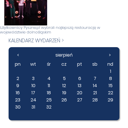
Użytkownicy Pyszne.pl wybrali najlepszą restaurację w
województwie dolnośląskim
KALENDARZ WYDARZEŃ >
<
sierpień
>
pn
wt
śr
cz
pt
sb
nd
1
2
3
4
5
6
7
8
9
10
11
12
13
14
15
16
17
18
19
20
21
22
23
24
25
26
27
28
29
30
31
32