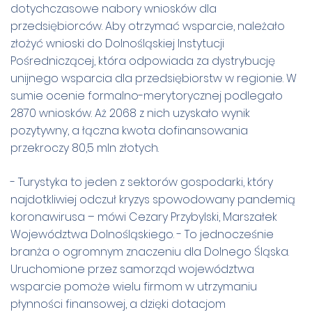
dotychczasowe nabory wniosków dla
przedsiębiorców. Aby otrzymać wsparcie, należało
złożyć wnioski do Dolnośląskiej Instytucji
Pośredniczącej, która odpowiada za dystrybucję
unijnego wsparcia dla przedsiębiorstw w regionie. W
sumie ocenie formalno-merytorycznej podlegało
2870 wniosków. Aż 2068 z nich uzyskało wynik
pozytywny, a łączna kwota dofinansowania
przekroczy 80,5 mln złotych.
- Turystyka to jeden z sektorów gospodarki, który
najdotkliwiej odczuł kryzys spowodowany pandemią
koronawirusa – mówi Cezary Przybylski, Marszałek
Województwa Dolnośląskiego. - To jednocześnie
branża o ogromnym znaczeniu dla Dolnego Śląska.
Uruchomione przez samorząd województwa
wsparcie pomoże wielu firmom w utrzymaniu
płynności finansowej, a dzięki dotacjom