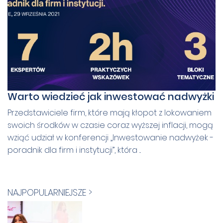
Warto wiedzieć jak inwestować nadwyżki
Przedstawiciele firm, które mają kłopot z lokowaniem
swoich środków w czasie coraz wyższej inflacji, mogą
wziąć udział w konferencji „Inwestowanie nadwyżek -
poradnik dla firm i instytucji”, która ...
NAJPOPULARNIEJSZE >