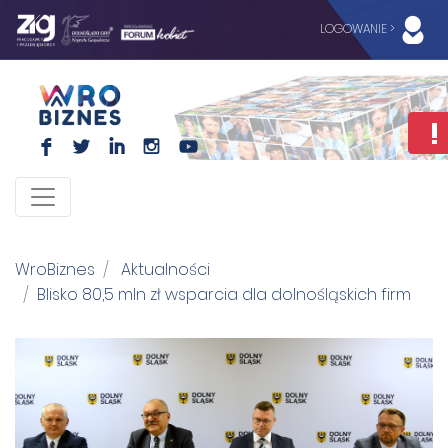
LOGOWANIE >
F
L
I
I
WroBiznes
Aktualności
Blisko 80,5 mln zł wsparcia dla dolnośląskich firm