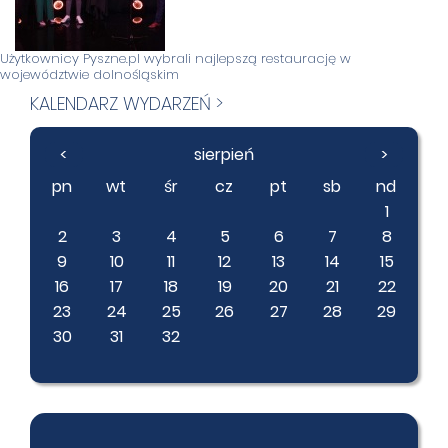
Użytkownicy Pyszne.pl wybrali najlepszą restaurację w
województwie dolnośląskim
KALENDARZ WYDARZEŃ >
<
sierpień
>
pn
wt
śr
cz
pt
sb
nd
1
2
3
4
5
6
7
8
9
10
11
12
13
14
15
16
17
18
19
20
21
22
23
24
25
26
27
28
29
30
31
32