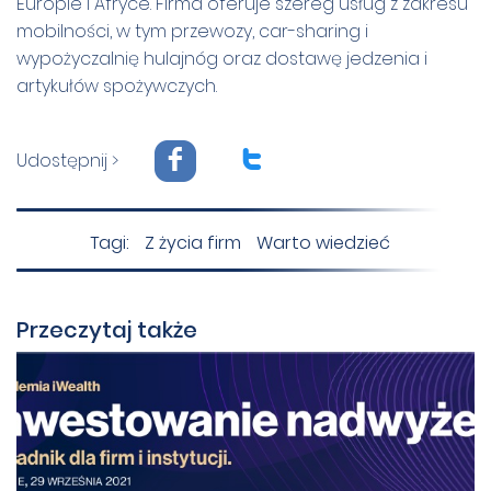
Europie i Afryce. Firma oferuje szereg usług z zakresu
mobilności, w tym przewozy, car-sharing i
wypożyczalnię hulajnóg oraz dostawę jedzenia i
artykułów spożywczych.
F
T
Udostępnij >
Tagi:
Z życia firm
Warto wiedzieć
Przeczytaj także