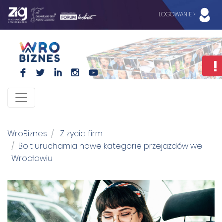
LOGOWANIE >
F
L
I
I
WroBiznes
Z życia firm
Bolt uruchamia nowe kategorie przejazdów we
Wrocławiu