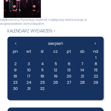
Użytkownicy Pyszne.pl wybrali najlepszą restaurację w
województwie dolnośląskim
KALENDARZ WYDARZEŃ >
<
sierpień
>
pn
wt
śr
cz
pt
sb
nd
1
2
3
4
5
6
7
8
9
10
11
12
13
14
15
16
17
18
19
20
21
22
23
24
25
26
27
28
29
30
31
32