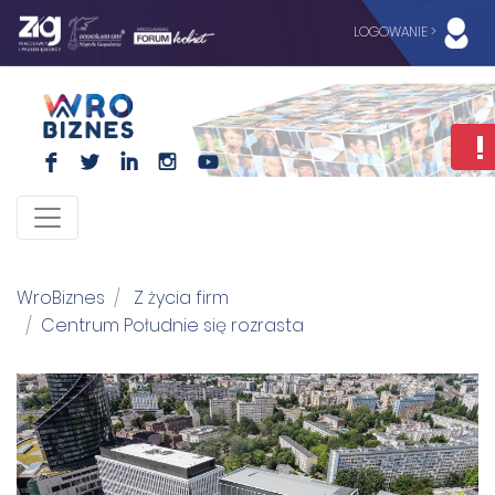
LOGOWANIE >
F
L
I
I
WroBiznes
Z życia firm
Centrum Południe się rozrasta