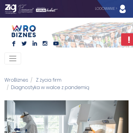
LOGOWANIE >
F
L
I
I
WroBiznes
Z życia firm
Diagnostyka w walce z pandemią