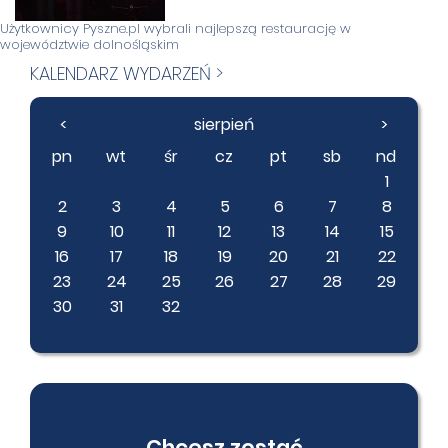
Użytkownicy Pyszne.pl wybrali najlepszą restaurację w
województwie dolnośląskim
KALENDARZ WYDARZEŃ >
<
sierpień
>
pn
wt
śr
cz
pt
sb
nd
1
2
3
4
5
6
7
8
9
10
11
12
13
14
15
16
17
18
19
20
21
22
23
24
25
26
27
28
29
30
31
32
Chcesz zostać