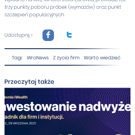
trzy punkty poboru próbek (wymazów) oraz punkt
szczepień populacyjnych.
F
T
Udostępnij >
Tagi:
WroNews
Z życia firm
Warto wiedzieć
Przeczytaj także