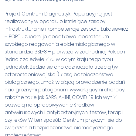
Projekt Centrum Diagnostyki Populacyjnej jest
realizowany w oparciu o istniejące zasoby
infrastrukturalne i kompetencje zespołu Łukasiewicz
– PORT. Uzupełni je dodatkowo laboratorium
szybkiego reagowania epidemiologicznego w
standardzie BSL-3 – pierwsza w zachodniej Polsce i
jedna z zaledwie kilku w całym kraju tego typu
jednostek. Będzie się ono odznaczało trzecią (w
czterostopniowej skali) klasą bezpieczeństwa
biologicznego, umożliwiającą prowadzenie badań
nad groźnymi patogenami wywołującymi choroby
zakaźne takie jak SARS, AH1N1, COVID-19. Ich wyniki
pozwolą na opracowywanie środków
antywirusowych i antybakteryjnych, testów, terapii
czy leków. W ten sposób Centrum przyczyni się do
zwiększenia bezpieczeństwa biomedycznego
społeczeństwa.