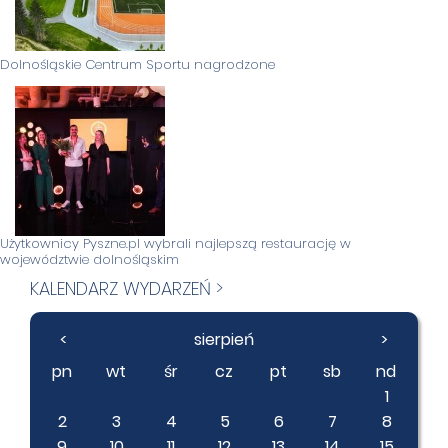
Dolnośląskie Centrum Sportu nagrodzone
Użytkownicy Pyszne.pl wybrali najlepszą restaurację w
województwie dolnośląskim
KALENDARZ WYDARZEŃ >
<
sierpień
>
pn
wt
śr
cz
pt
sb
nd
1
2
3
4
5
6
7
8
9
10
11
12
13
14
15