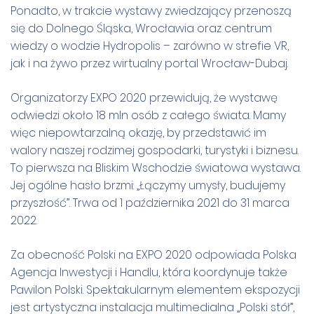
Ponadto, w trakcie wystawy zwiedzający przenoszą
się do Dolnego Śląska, Wrocławia oraz centrum
wiedzy o wodzie Hydropolis – zarówno w strefie VR,
jak i na żywo przez wirtualny portal Wrocław-Dubaj.
Organizatorzy EXPO 2020 przewidują, że wystawę
odwiedzi około 18 mln osób z całego świata. Mamy
więc niepowtarzalną okazję, by przedstawić im
walory naszej rodzimej gospodarki, turystyki i biznesu.
To pierwsza na Bliskim Wschodzie światowa wystawa.
Jej ogólne hasło brzmi: „Łączymy umysły, budujemy
przyszłość”. Trwa od 1 października 2021 do 31 marca
2022.
Za obecność Polski na EXPO 2020 odpowiada Polska
Agencja Inwestycji i Handlu, która koordynuje także
Pawilon Polski. Spektakularnym elementem ekspozycji
jest artystyczna instalacja multimedialna „Polski stół”,