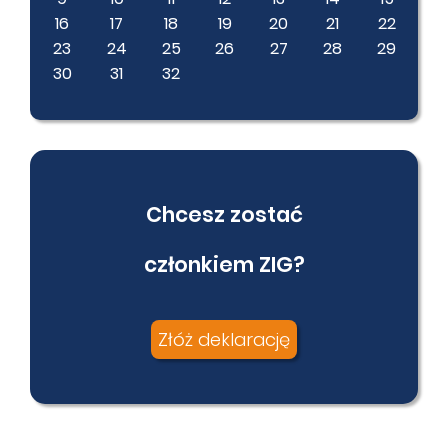
16
17
18
19
20
21
22
23
24
25
26
27
28
29
30
31
32
Chcesz zostać
członkiem ZIG?
Złóż deklarację