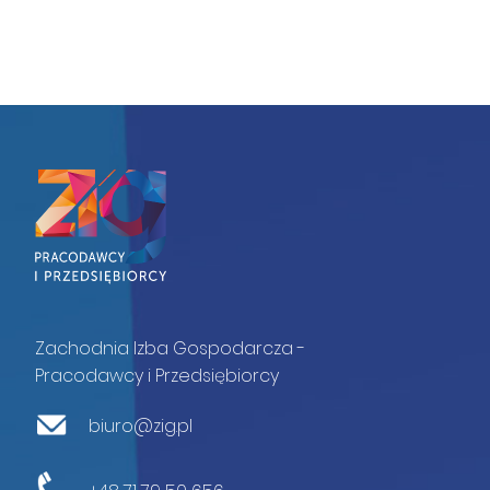
Zachodnia Izba Gospodarcza -
Pracodawcy i Przedsiębiorcy
biuro@zig.pl