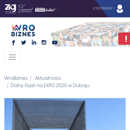
LOGOWANIE >
F
L
I
I
WroBiznes
Aktualności
Dolny Śląsk na EXPO 2020 w Dubaju