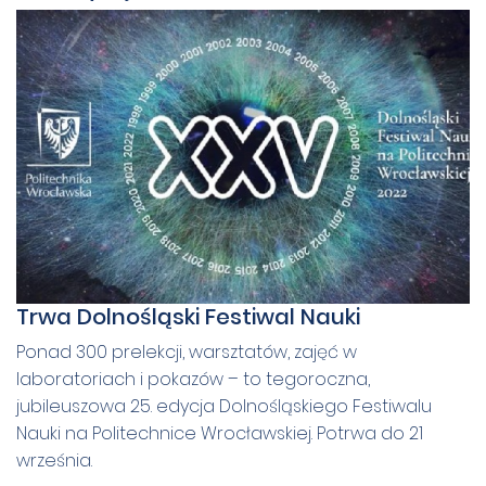
Trwa Dolnośląski Festiwal Nauki
Ponad 300 prelekcji, warsztatów, zajęć w
laboratoriach i pokazów – to tegoroczna,
jubileuszowa 25. edycja Dolnośląskiego Festiwalu
Nauki na Politechnice Wrocławskiej. Potrwa do 21
września.