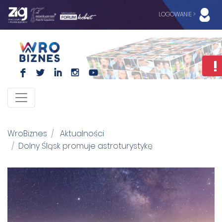
LOGOWANIE >
F
L
I
I
WroBiznes
Aktualności
Dolny Śląsk promuje astroturystykę