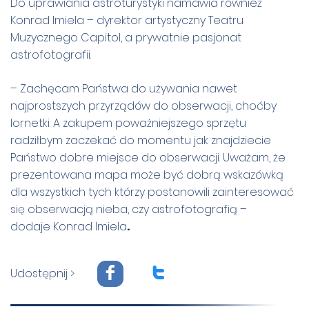
Do uprawiania astroturystyki namawia również
Konrad Imiela – dyrektor artystyczny Teatru
Muzycznego Capitol, a prywatnie pasjonat
astrofotografii.
– Zachęcam Państwa do używania nawet
najprostszych przyrządów do obserwacji, choćby
lornetki. A zakupem poważniejszego sprzętu
radziłbym zaczekać do momentu jak znajdziecie
Państwo dobre miejsce do obserwacji. Uważam, że
prezentowana mapa może być dobrą wskazówką
dla wszystkich tych którzy postanowili zainteresować
się obserwacją nieba, czy astrofotografią –
dodaje Konrad Imiela
.
F
T
Udostępnij >