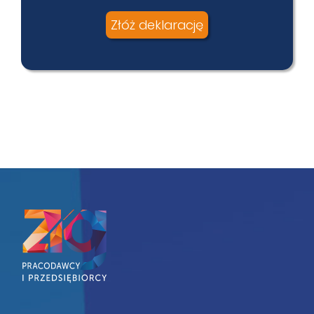
Złóż deklarację