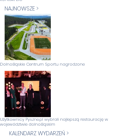
NAJNOWSZE >
Dolnośląskie Centrum Sportu nagrodzone
Użytkownicy Pyszne.pl wybrali najlepszą restaurację w
województwie dolnośląskim
KALENDARZ WYDARZEŃ >