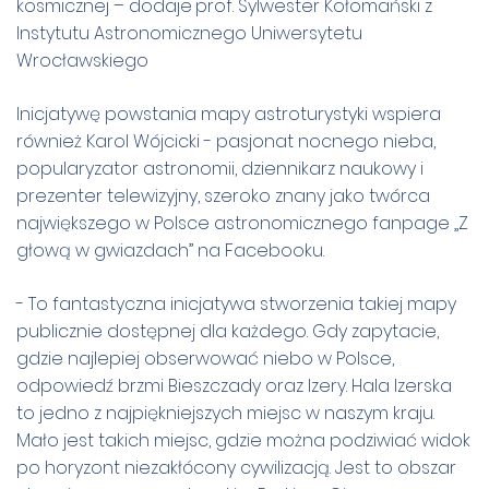
kosmicznej – dodaje
prof. Sylwester Kołomański z
Instytutu Astronomicznego Uniwersytetu
Wrocławskiego
Inicjatywę powstania mapy astroturystyki wspiera
również Karol Wójcicki - pasjonat nocnego nieba,
popularyzator astronomii, dziennikarz naukowy i
prezenter telewizyjny, szeroko znany jako twórca
największego w Polsce astronomicznego fanpage „Z
głową w gwiazdach” na Facebooku.
- To fantastyczna inicjatywa stworzenia takiej mapy
publicznie dostępnej dla każdego. Gdy zapytacie,
gdzie najlepiej obserwować niebo w Polsce,
odpowiedź brzmi Bieszczady oraz Izery. Hala Izerska
to jedno z najpiękniejszych miejsc w naszym kraju.
Mało jest takich miejsc, gdzie można podziwiać widok
po horyzont niezakłócony cywilizacją. Jest to obszar