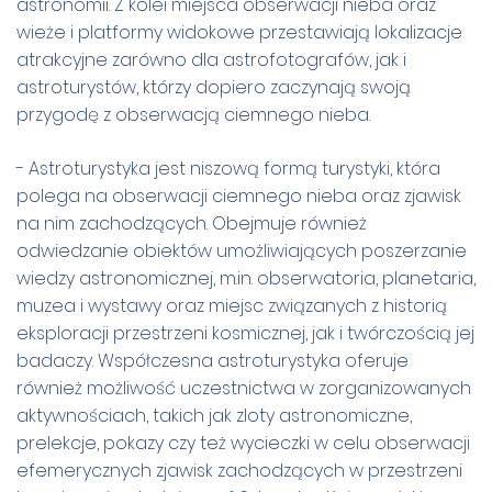
astronomii. Z kolei miejsca obserwacji nieba oraz
wieże i platformy widokowe przestawiają lokalizacje
atrakcyjne zarówno dla astrofotografów, jak i
astroturystów, którzy dopiero zaczynają swoją
przygodę z obserwacją ciemnego nieba.
- Astroturystyka jest niszową formą turystyki, która
polega na obserwacji ciemnego nieba oraz zjawisk
na nim zachodzących. Obejmuje również
odwiedzanie obiektów umożliwiających poszerzanie
wiedzy astronomicznej, m.in. obserwatoria, planetaria,
muzea i wystawy oraz miejsc związanych z historią
eksploracji przestrzeni kosmicznej, jak i twórczością jej
badaczy. Współczesna astroturystyka oferuje
również możliwość uczestnictwa w zorganizowanych
aktywnościach, takich jak zloty astronomiczne,
prelekcje, pokazy czy też wycieczki w celu obserwacji
efemerycznych zjawisk zachodzących w przestrzeni