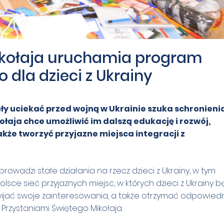
ikołaja uruchamia program
dla dzieci z Ukrainy
ały uciekać przed wojną w Ukrainie szuka schronieni
ołaja chce umożliwić im dalszą edukację i rozwój,
akże tworzyć przyjazne miejsca integracji z
rowadzi stałe działania na rzecz dzieci z Ukrainy, w tym
lsce sieć przyjaznych miejsc, w których dzieci z Ukrainy 
zwijać swoje zainteresowania, a także otrzymać odpowied
 Przystaniami Świętego Mikołaja.