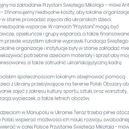
ny na zakładanie Przystani Świętego Mikołaja – mówi An
– Sfinansujemy niezbędne koszty, aby lokalne organizacje
w stanie prowadzić zajęcia dla ukraińskich dzieci,
niezbędne wsparcie. W ramach “Przystani” mogą być
cze, opiekuńcze i grupy wsparcia, a także finansowane
m przede wszystkim szkolne wyprawki. Fundacja Świętego
lokalne organizacje i instytucje były w stanie zakładać mi
rzekazywać potrzebne dzieciom materiały i sprzęt aby mo
resowania, a także zatrudnić ukraińskojęzyczną kadrę.
 polskim społecznościom lokalnym obejmować pomocą
eci z Ukrainy przebywające na terenie Polski. Obszary ob
e zajęć z zakresu kultury, sportu, sztuki, oraz warsztaty,
izacja wycieczek, a także letnich obozów.
ieciom w Mariupolu w Ukrainie. Teraz trzeba pilnie otoc
o Polski, wspierać możliwości ich nauki, rozwoju, swobodnej
twierać w całej Polsce Przystanie Świętego Mikołaja - mów