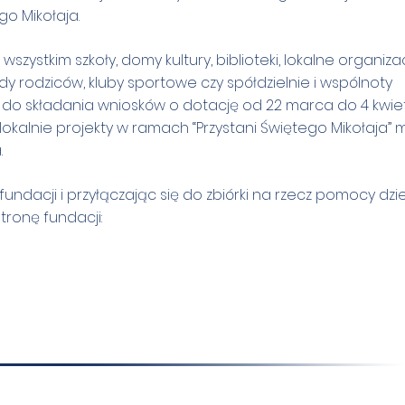
go Mikołaja.
ystkim szkoły, domy kultury, biblioteki, lokalne organiza
y rodziców, kluby sportowe czy spółdzielnie i wspólnoty
 do składania wniosków o dotację od 22 marca do 4 kwie
lokalnie projekty w ramach “Przystani Świętego Mikołaja” 
.
undacji i przyłączając się do zbiórki na rzecz pomocy dzie
ronę fundacji: