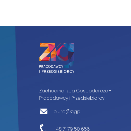
Zachodnia Izba Gospodarcza -
Pracodawcy i Przedsiębiorcy
biuro@zig.pl
+48 71 79 50 656