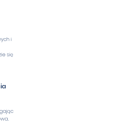
ych i
ie się
ia
agając
a...