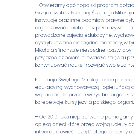
– Otwieramy ogólnopolski program dotacyj
Grządkowska z Fundacji Świętego Mikołaja.
instytucje oraz inne podmioty prawne były 
organizować opiekę oraz przekazywać im 
prowadzone zajęcia edukacyjne, wychowaw
dystrybuowane niezbędne materiały, w ty
Mikołaja sfinansuje niezbędne koszty, aby 
przyjazne dzieciom, prowadzić zajęcia i p
kontynuować naukę i rozwijać swoje zainte
Fundacja Świętego Mikołaja chce pomóc
edukacyjną, wychowawczą i opiekuńczą dzi
wsparciem to przede wszystkim organizowani
korepetycje, kursy języka polskiego, organ
– Od 2019 roku nieprzerwanie pomagamy dz
opieką dzieci, które przed wojną uciekły d
integracji rówieśniczej. Dlatego chcemy o