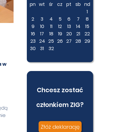
pn
wt
śr
cz
pt
sb
nd
1
2
3
4
5
6
7
8
9
10
11
12
13
14
15
16
17
18
19
20
21
22
23
24
25
26
27
28
29
30
31
32
a w
Chcesz zostać
członkiem ZIG?
będą
nie
Złóż deklarację