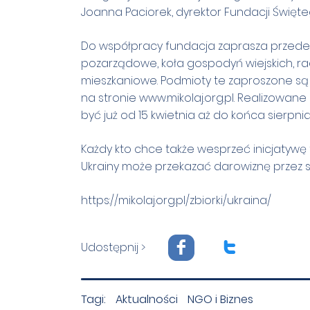
Joanna Paciorek, dyrektor Fundacji Święte
Do współpracy fundacja zaprasza przede wsz
pozarządowe, koła gospodyń wiejskich, rad
mieszkaniowe. Podmioty te zaproszone są
na stronie
www.mikolaj.org.pl
. Realizowane 
być już od 15 kwietnia aż do końca sierpnia
Każdy kto chce także wesprzeć inicjatywę f
Ukrainy może przekazać darowiznę przez st
https://mikolaj.org.pl/zbiorki/ukraina/
F
T
Udostępnij >
Tagi:
Aktualności
NGO i Biznes