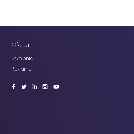
Oferta
Szkolenia
Reklama
F
L
I
I