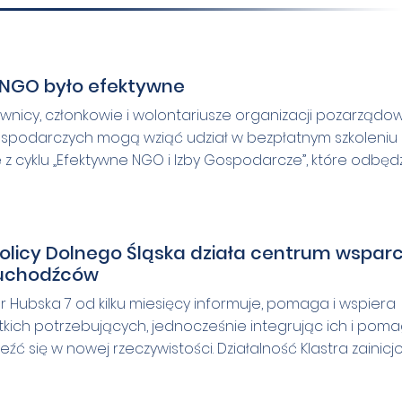
NGO było efektywne
wnicy, członkowie i wolontariusze organizacji pozarządow
ospodarczych mogą wziąć udział w bezpłatnym szkoleniu
e z cyklu „Efektywne NGO i Izby Gospodarcze”, które odbędz
olicy Dolnego Śląska działa centrum wsparc
 uchodźców
er Hubska 7 od kilku miesięcy informuje, pomaga i wspiera
tkich potrzebujących, jednocześnie integrując ich i pom
źć się w nowej rzeczywistości. Działalność Klastra zainicjow