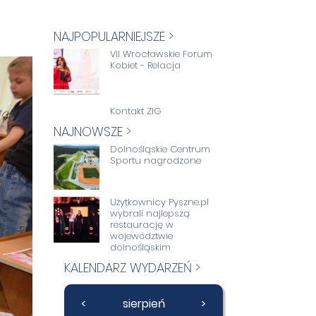
NAJPOPULARNIEJSZE >
VII Wrocławskie Forum
Kobiet - Relacja
Kontakt ZIG
NAJNOWSZE >
Dolnośląskie Centrum
Sportu nagrodzone
Użytkownicy Pyszne.pl
wybrali najlepszą
restaurację w
województwie
dolnośląskim
KALENDARZ WYDARZEŃ >
<
sierpień
>