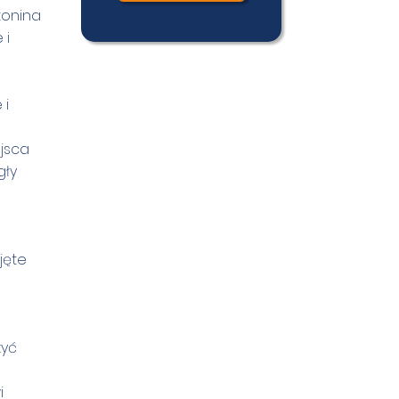
tonina
 i
 i
ejsca
gły
jęte
zyć
i