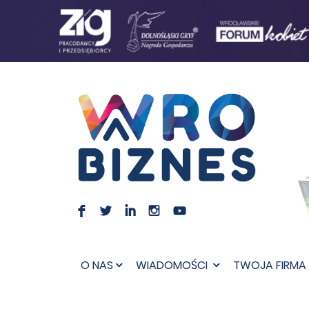
F
L
I
I
O NAS
WIADOMOŚCI
TWOJA FIRMA