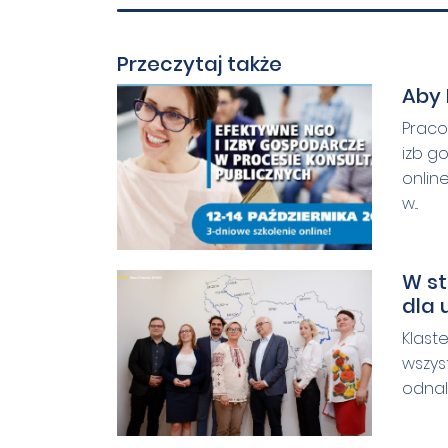
Przeczytaj także
Aby 
Praco
izb g
onlin
w...
W st
dla
Klast
wszys
odnale