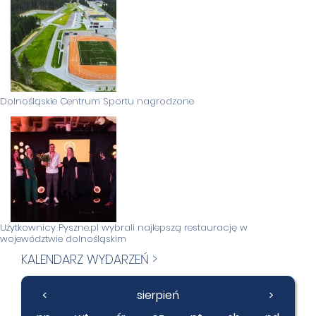
Dolnośląskie Centrum Sportu nagrodzone
Użytkownicy Pyszne.pl wybrali najlepszą restaurację w
województwie dolnośląskim
KALENDARZ WYDARZEŃ >
<
sierpień
>