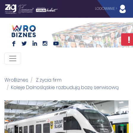
LOGOWANIE >
F
L
I
I
WroBiznes
Z życia firm
Koleje Dolnośląskie rozbudują bazę serwisową