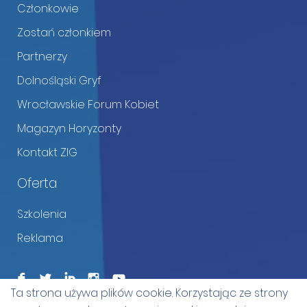
Członkowie
Zostań członkiem
Partnerzy
Dolnośląski Gryf
Wrocławskie Forum Kobiet
Magazyn Horyzonty
Kontakt ZIG
Oferta
Szkolenia
Reklama
F
L
I
I
Ta strona używa plików cookie. Korzystając ze strony