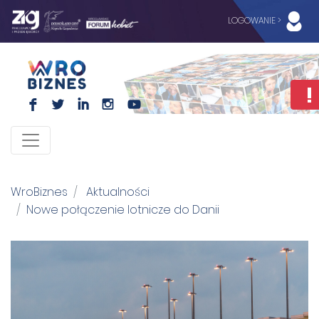
LOGOWANIE >
F
L
I
I
WroBiznes
Aktualności
Nowe połączenie lotnicze do Danii