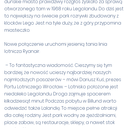
duńskie miasto prawdziwy rozgłos zyskało za sprawą
otworzonego tam w 1968 roku Legolandu. Do dziś jest
to największy na świecie park rozrywki zbudowany z
klocków Lego. Jest na tyle duży, że z góry przypomina
miasteczko.
Nowe połączenie uruchomi jesienią tania linia
lotnicza Ryanair.
– To fantastyczna wiadomość. Cieszymy się tym
bardziej, że nowość ucieszy najbardziej naszych
najmłodszych pasażerów – mówi Dariusz Kuś, prezes
Portu Lotniczego Wrocław. – Lotnisko położone jest
niedaleko Legolandu. Droga zajmuje spacerem
kilkadziesiąt minut. Podczas pobytu w Billund warto
odwiedzić także Lalandię. To miejsce pełne atrakcji
dla całej rodziny. Jest park wodny ze zjeżdżalniami,
place zabaw, są restauracje, sklepy, a nawet stok