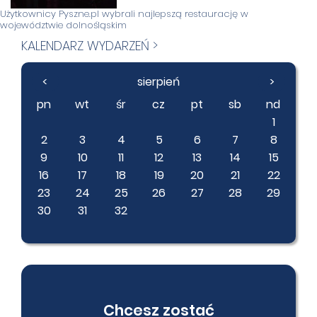
Użytkownicy Pyszne.pl wybrali najlepszą restaurację w
województwie dolnośląskim
KALENDARZ WYDARZEŃ >
<
sierpień
>
pn
wt
śr
cz
pt
sb
nd
1
2
3
4
5
6
7
8
9
10
11
12
13
14
15
16
17
18
19
20
21
22
23
24
25
26
27
28
29
30
31
32
Chcesz zostać