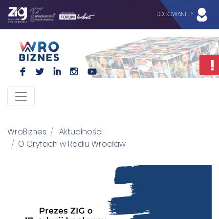
LOGOWANIE >
F
L
I
I
WroBiznes
Aktualności
O Gryfach w Radiu Wrocław