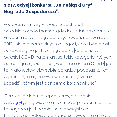
się 17. edycji konkursu „Dolnośląski Gryf –
Nagroda Gospodarcza”.
Podczas rozmowy Prezes
ZIG
zachęcał
przedsiębiorców i samorządy do udziału w konkursie.
Przypomniał, że
„
nagroda przyznawana jest za rok
2019 i nie ma nominalnych kategorii, które by wprost
pokazywały, że jest to nagroda za [działania w
okresie] COVID, natomiast są takie kategorie, których
percepcja będzie [nawiązywać do okresu COVID] jaki
to miało wpływ, aby sobie poradzić podczas takich
wydarzeń, to się nazywa w biznesie
„Czarny
Łabędź”
, którym jest pandemia koronawirusa”.
„Bardzo serdecznie zapraszamy, na stronie
www.gryfy.pl
są wszelkie informacje, przypominam, że
ta nagroda jest bezpłatna dla wszystkich
firm, które się zgłoszą do konkursu i wypełnią ankietę.