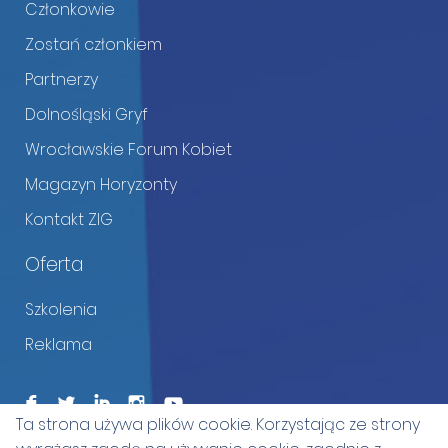
Członkowie
Zostań członkiem
Partnerzy
Dolnośląski Gryf
Wrocławskie Forum Kobiet
Magazyn Horyzonty
Kontakt ZIG
Oferta
Szkolenia
Reklama
F
L
I
I
Ta strona używa plików cookie. Korzystając ze strony