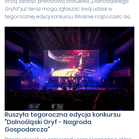
chcą zdobyć prestiżową statuetkę „Dolnośląskiego
Gryfa” już teraz mogą zgłaszać swój udział w
tegorocznej edycji konkursu. Właśnie rozpoczęło się...
Ruszyła tegoroczna edycja konkursu
"Dolnośląski Gryf - Nagroda
Gospodarcza"