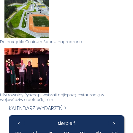
Dolnośląskie Centrum Sportu nagrodzone
Użytkownicy Pyszne.pl wybrali najlepszą restaurację w
województwie dolnośląskim
KALENDARZ WYDARZEŃ >
<
sierpień
>
pn
wt
śr
cz
pt
sb
nd