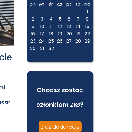
pn
wt
śr
cz
pt
sb
nd
1
2
3
4
5
6
7
8
9
10
11
12
13
14
15
16
17
18
19
20
21
22
23
24
25
26
27
28
29
30
31
32
cie
mi
Chcesz zostać
ęcał
członkiem ZIG?
Złóż deklarację