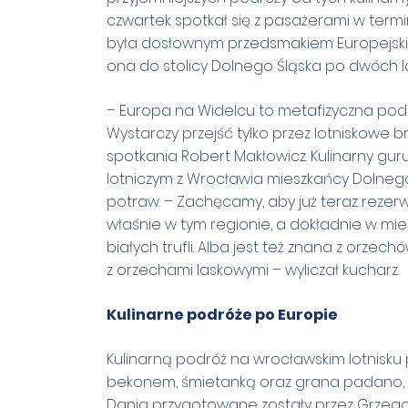
czwartek spotkał się z pasażerami w term
była dosłownym przedsmakiem Europejskiej
ona do stolicy Dolnego Śląska po dwóch la
– Europa na Widelcu to metafizyczna podró
Wystarczy przejść tylko przez lotniskowe 
spotkania Robert Makłowicz. Kulinarny guru
lotniczym z Wrocławia mieszkańcy Dolne
potraw. – Zachęcamy, aby już teraz rezer
właśnie w tym regionie, a dokładnie w mie
białych trufli. Alba jest też znana z orze
z orzechami laskowymi – wyliczał kucharz.
Kulinarne podróże po Europie
Kulinarną podróż na wrocławskim lotnisk
bekonem, śmietanką oraz grana padano, a 
Dania przygotowane zostały przez Grzego