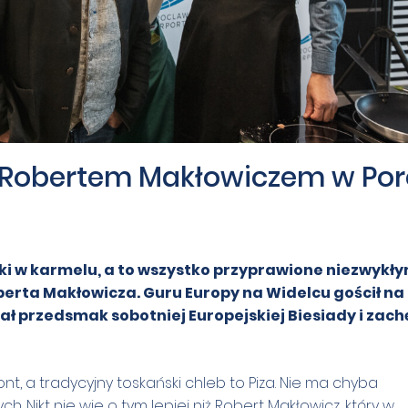
 Robertem Makłowiczem w Por
ki w karmelu, a to wszystko przyprawione niezwykły
erta Makłowicza. Guru Europy na Widelcu gościł na
ał przedsmak sobotniej Europejskiej Biesiady i zach
mont, a tradycyjny toskański chleb to Piza. Nie ma chyba
h. Nikt nie wie o tym lepiej niż Robert Makłowicz, który w