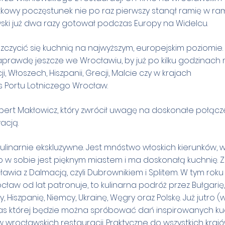
tkowy poczęstunek nie po raz pierwszy stanął ramię w ram
ki już dwa razy gotował podczas Europy na Widelcu.
szczycić się kuchnią na najwyższym, europejskim poziomie.
prawdę jeszcze we Wrocławiu, by już po kilku godzinach
 Włoszech, Hiszpanii, Grecji, Malcie czy w krajach
s Portu Lotniczego Wrocław.
obert Makłowicz, który zwrócił uwagę na doskonałe połącz
acją.
kulinarnie ekskluzywne. Jest mnóstwo włoskich kierunków, 
 w sobie jest pięknym miastem i ma doskonałą kuchnię. Z
awia z Dalmacją, czyli Dubrownikiem i Splitem. W tym roku
ocław od lat patronuje, to kulinarna podróż przez Bułgarię,
 Hiszpanię, Niemcy, Ukrainę, Węgry oraz Polskę. Już jutro (
zas której będzie można spróbować dań inspirowanych k
wrocławskich restauracji. Praktyczne do wszystkich krajó