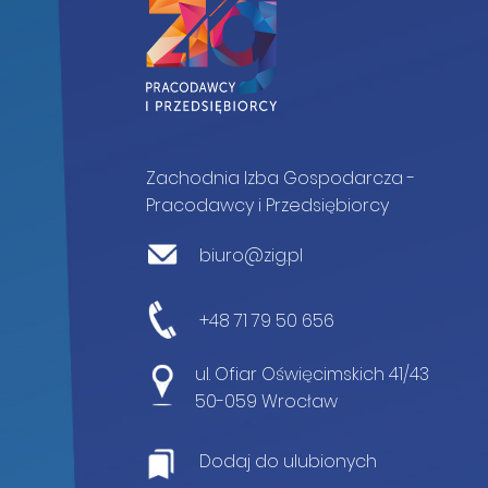
Zachodnia Izba Gospodarcza -
Pracodawcy i Przedsiębiorcy
biuro@zig.pl
+48 71 79 50 656
ul. Ofiar Oświęcimskich 41/43
50-059 Wrocław
Dodaj do ulubionych