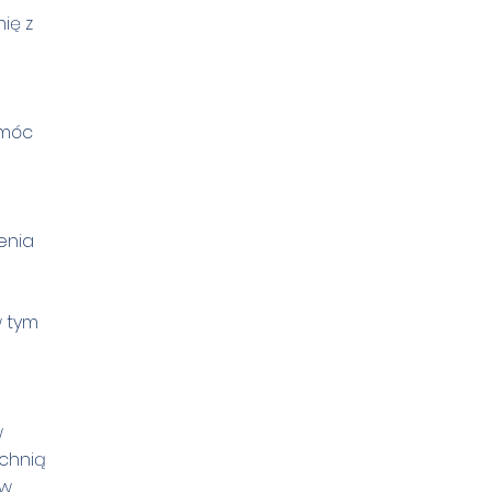
ię z
 móc
enia
w tym
w
uchnią
w,