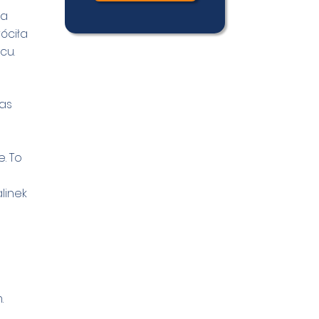
za
óciła
lcu.
zas
. To
linek
.