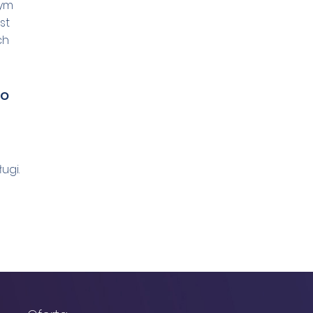
wym
st
ch
do
ugi.