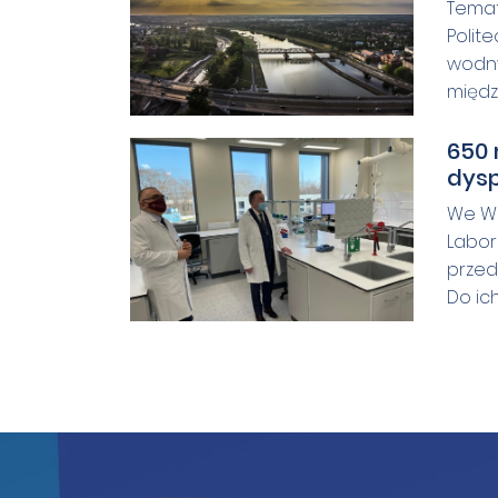
Temat
Polit
wodny
między 
650
dysp
We Wr
Labor
przed
Do ich