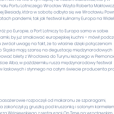
inalu Portu Lotniczego Wrocław. Wizyta Roberta Makłowic
 Biesiady, która w sobotę odbyła się we Wrocławiu. Powr
tach pandemii, tak jak festiwal kulinarny Europa na Wide
ż po Europie, a Port Lotniczy to Europa sama w sobie.
bramki, by już smakować europejskiej kuchni – mówił podc
 zwrócił uwagę na fakt, że to właśnie dzięki połączeniom
go Śląska mają szansę na degustację międzynarodowych
wować bilety z Wrocławia do Turynu leżącego w Piemoncie
ście Alba, w październiku rusza międzynarodowy festiwal
chów laskowych i słynnego na całym świecie producenta pra
u pasażerowie rozpoczęli od makaronu ze szparagami,
zakończyli ją gruszką pod kruszonką i solonym karmelem
rza Wiśniewskiego z restauracji On Time na wrocławskim