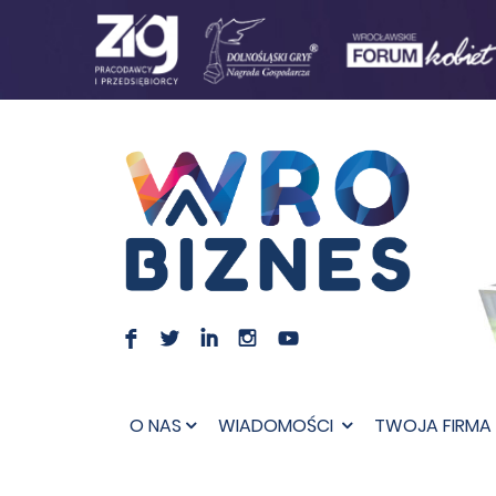
F
L
I
I
O NAS
WIADOMOŚCI
TWOJA FIRMA