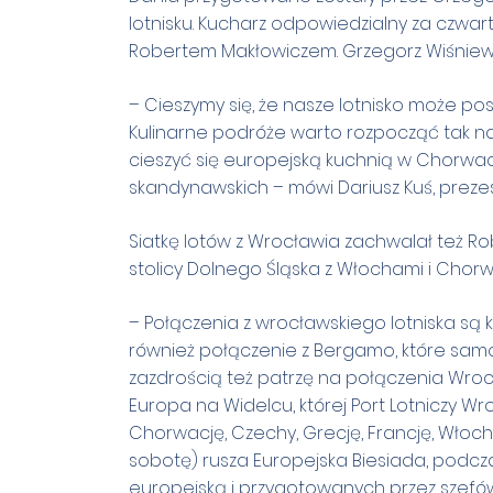
lotnisku. Kucharz odpowiedzialny za czwar
Robertem Makłowiczem. Grzegorz Wiśniews
– Cieszymy się, że nasze lotnisko może po
Kulinarne podróże warto rozpocząć tak na
cieszyć się europejską kuchnią w Chorwacji,
skandynawskich – mówi Dariusz Kuś, preze
Siatkę lotów z Wrocławia zachwalał też R
stolicy Dolnego Śląska z Włochami i Chorw
– Połączenia z wrocławskiego lotniska są 
również połączenie z Bergamo, które samo
zazdrością też patrzę na połączenia Wrocł
Europa na Widelcu, której Port Lotniczy Wr
Chorwację, Czechy, Grecję, Francję, Włochy,
sobotę) rusza Europejska Biesiada, podc
europejską i przygotowanych przez szefów 