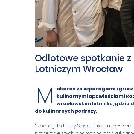
Odlotowe spotkanie z
Lotniczym Wrocław
M
akaron ze szparagami i grusz
kulinarnymi opowieściami Rob
wrocławskim lotnisku, gdzie d
do kulinarnych podróży.
Szparagi to Dolny Śląsk, białe trufle – Pie
przyjemniejszych podróży od tych kulinarnyc