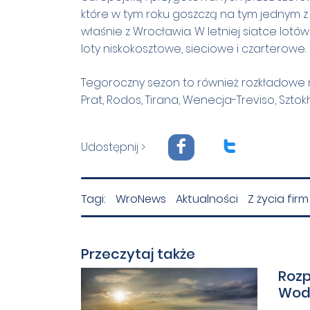
które w tym roku goszczą na tym jednym z 
właśnie z Wrocławia. W letniej siatce lot
loty niskokosztowe, sieciowe i czarterowe.
Tegoroczny sezon to również rozkładowe 
Prat, Rodos, Tirana, Wenecja-Treviso, Szt
F
T
Udostępnij >
Tagi:
WroNews
Aktualności
Z życia firm
Przeczytaj także
Rozp
Woda