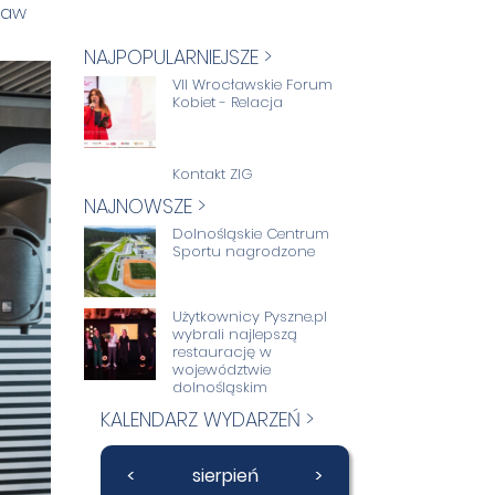
ław
NAJPOPULARNIEJSZE >
VII Wrocławskie Forum
Kobiet - Relacja
Kontakt ZIG
NAJNOWSZE >
Dolnośląskie Centrum
Sportu nagrodzone
Użytkownicy Pyszne.pl
wybrali najlepszą
restaurację w
województwie
dolnośląskim
KALENDARZ WYDARZEŃ >
<
sierpień
>