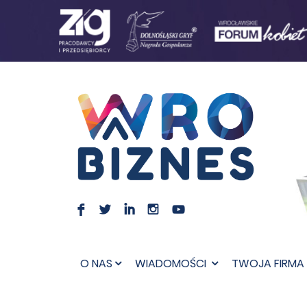
F
L
I
I
O NAS
WIADOMOŚCI
TWOJA FIRMA