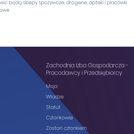
wić będą sklepy spożywcze, drogerie, apteki i placówki
gowe
Zachodnia Izba Gospodarcza -
Pracodawcy i Przedsiębiorcy
Misja
Władze
Statut
Członkowie
Zostań członkiem