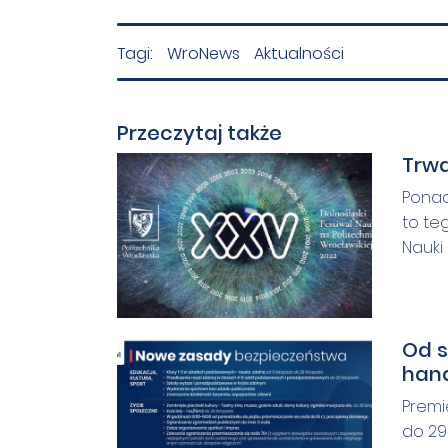
Tagi:
WroNews
Aktualności
Przeczytaj także
Trwa
Ponad
to te
Nauki
Od s
han
Premi
do 29