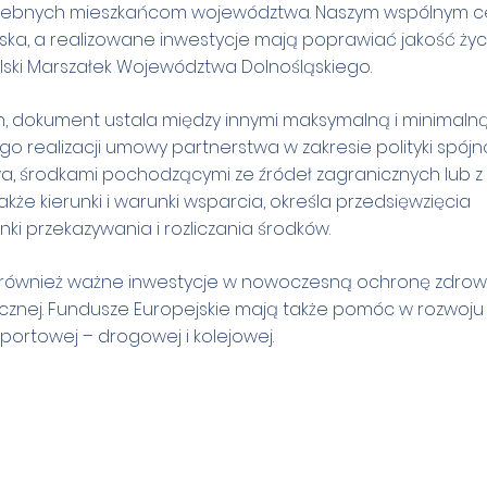
otrzebnych mieszkańcom województwa. Naszym wspólnym 
ąska, a realizowane inwestycje mają poprawiać jakość życ
lski Marszałek Województwa Dolnośląskiego.
on, dokument ustala między innymi maksymalną i minimaln
realizacji umowy partnerstwa w zakresie polityki spójno
 środkami pochodzącymi ze źródeł zagranicznych lub z
e kierunki i warunki wsparcia, określa przedsięwzięcia
ki przekazywania i rozliczania środków.
 również ważne inwestycje w nowoczesną ochronę zdrowi
znej. Fundusze Europejskie mają także pomóc w rozwoju 
nsportowej – drogowej i kolejowej.