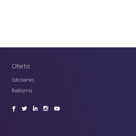
Oferta
Szkolenia
Reklama
F
L
I
I