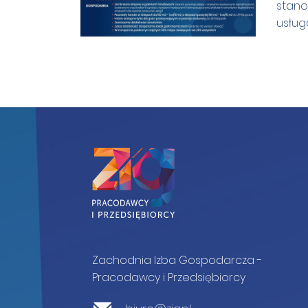
stano
usłu
Zachodnia Izba Gospodarcza -
Pracodawcy i Przedsiębiorcy