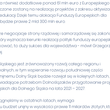
ska również dodatkowe ponad 61 mln euro z Europejskiego
zone zostaną na realizację projektów z zakresu aktywizac
ukacji. Dzięki temu alokacja Funduszy Europejskich dla
będzie prawie 2 mld 300 mln euro.
 że negocjacje strony rządowej i samorządowej się zakońc
 wyznacza kierunki realizacji polityki funduszy europejsk
ować, to duży sukces dla województwa - mówił Grzegor
j.
ąskiego jest zrównoważony rozwój całego regionu i
alnych, w tym wspieranie rozwoju południowej części
nemu Dolny Śląsk będzie rozwijał się w kolejnych latach,
owiadające potrzebom Dolnoślązaków przygotowanie pro
ich dla Dolnego Śląska na lata 2021 – 2027.
iągnęliśmy w ostatnich latach, wymaga
budżet unijny w wysokości prawie 11 miliardów złotych, kt