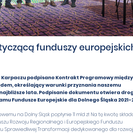
yczącą funduszy europejskic
 Karpaczu podpisano Kontrakt Programowy między
dem, określający warunki przyznania naszemu
 najbliższe lata. Podpisanie dokumentu otwiera dro
ramu Fundusze Europejskie dla Dolnego Śląska 2021-
mu na Dolny Śląsk popłynie 11 mld zł. Na tę kwotę składa
uszu Rozwoju Regionalnego i Europejskiego Funduszu
u Sprawiedliwej Transformacji dedykowanego dla rozwo