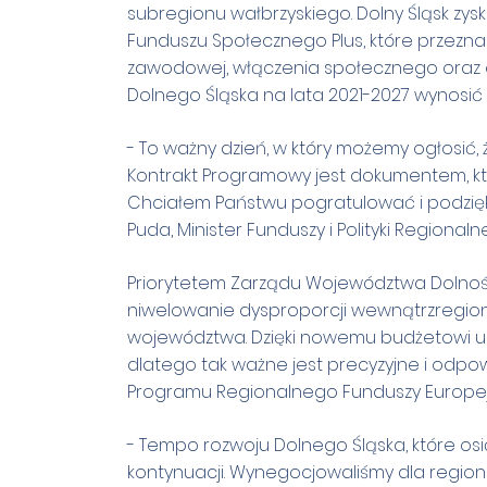
subregionu wałbrzyskiego. Dolny Śląsk zy
Funduszu Społecznego Plus, które przeznac
zawodowej, włączenia społecznego oraz ed
Dolnego Śląska na lata 2021-2027 wynosić 
- To ważny dzień, w który możemy ogłosić,
Kontrakt Programowy jest dokumentem, który
Chciałem Państwu pogratulować i podzięk
Puda, Minister Funduszy i Polityki Regionalne
Priorytetem Zarządu Województwa Dolnośl
niwelowanie dysproporcji wewnątrzregion
województwa. Dzięki nowemu budżetowi unij
dlatego tak ważne jest precyzyjne i odp
Programu Regionalnego Funduszy Europejsk
- Tempo rozwoju Dolnego Śląska, które os
kontynuacji. Wynegocjowaliśmy dla regionu 