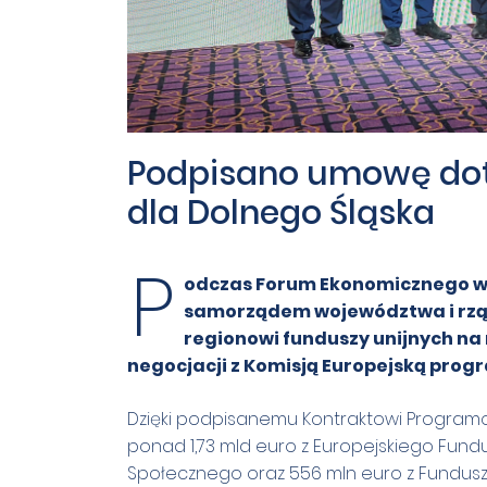
Podpisano umowę dot
dla Dolnego Śląska
P
odczas Forum Ekonomicznego w
samorządem województwa i rzą
regionowi funduszy unijnych na
negocjacji z Komisją Europejską prog
Dzięki podpisanemu Kontraktowi Programowe
ponad 1,73 mld euro z Europejskiego Fund
Społecznego oraz 556 mln euro z Fundusz