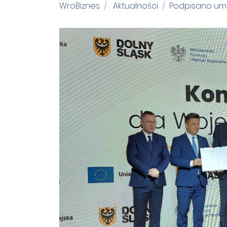
WroBiznes
Aktualności
Podpisano umo