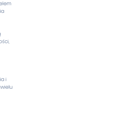
celem
ia
ą
ści,
a i
wielu