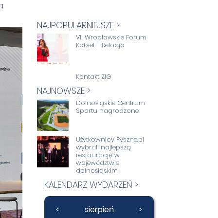
a
NAJPOPULARNIEJSZE >
VII Wrocławskie Forum
Kobiet - Relacja
Kontakt ZIG
NAJNOWSZE >
Dolnośląskie Centrum
Sportu nagrodzone
Użytkownicy Pyszne.pl
wybrali najlepszą
restaurację w
województwie
dolnośląskim
KALENDARZ WYDARZEŃ >
<
sierpień
>