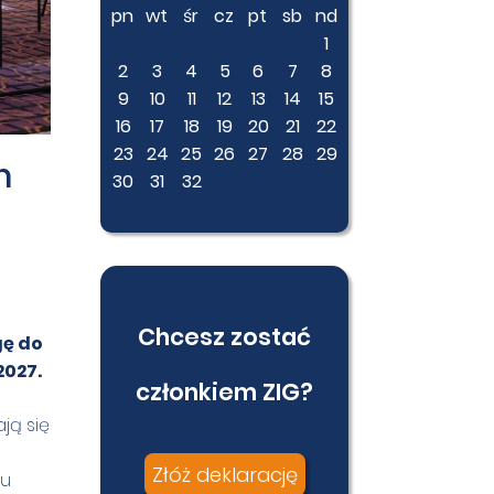
pn
wt
śr
cz
pt
sb
nd
1
2
3
4
5
6
7
8
9
10
11
12
13
14
15
16
17
18
19
20
21
22
23
24
25
26
27
28
29
h
30
31
32
Chcesz zostać
gę do
2027.
członkiem ZIG?
ją się
Złóż deklarację
ju