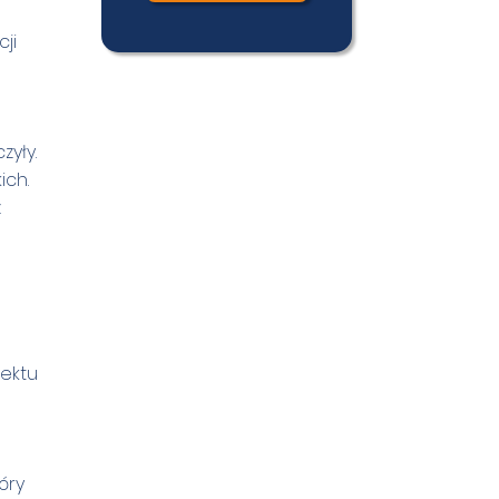
ji
zyły.
ich.
z
jektu
óry