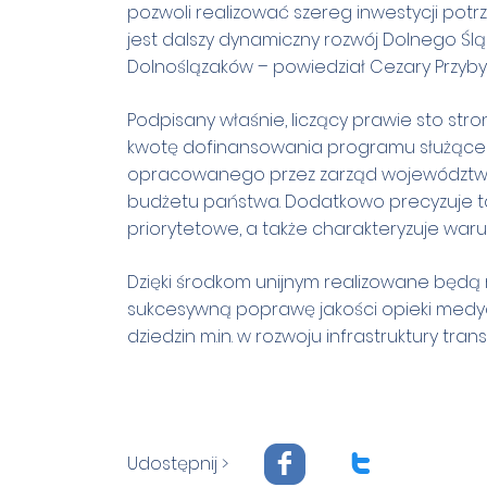
pozwoli realizować szereg inwestycji p
jest dalszy dynamiczny rozwój Dolnego Śl
Dolnoślązaków – powiedział Cezary Przyby
Podpisany właśnie, liczący prawie sto str
kwotę dofinansowania programu służącego 
opracowanego przez zarząd województwa,
budżetu państwa. Dodatkowo precyzuje takż
priorytetowe, a także charakteryzuje warun
Dzięki środkom unijnym realizowane będą
sukcesywną poprawę jakości opieki medyc
dziedzin m.in. w rozwoju infrastruktury tra
F
T
Udostępnij >