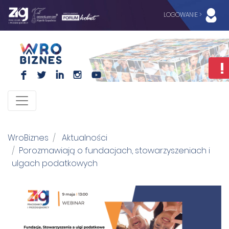
LOGOWANIE >
F
L
I
I
WroBiznes
Aktualności
Porozmawiają o fundacjach, stowarzyszeniach i
ulgach podatkowych