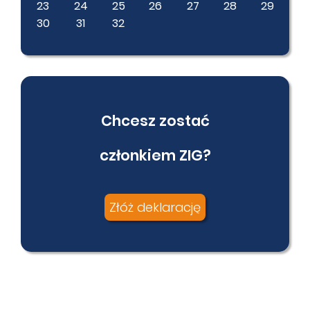
23
24
25
26
27
28
29
30
31
32
Chcesz zostać
członkiem ZIG?
Złóż deklarację