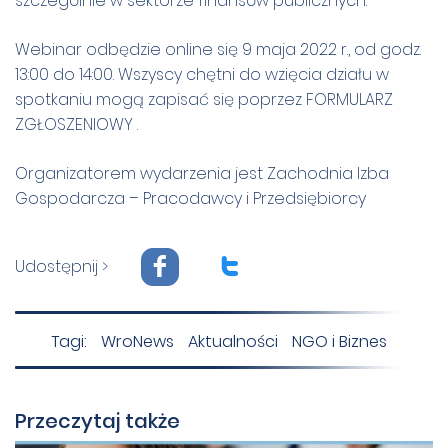
szczególnie w sektorze finansów publicznych.
Webinar odbędzie online się 9 maja 2022 r., od godz.
13:00 do 14:00. Wszyscy chętni do wzięcia działu w
spotkaniu mogą zapisać się poprzez
FORMULARZ
ZGŁOSZENIOWY
.
Organizatorem wydarzenia jest Zachodnia Izba
Gospodarcza – Pracodawcy i Przedsiębiorcy
F
T
Udostępnij >
Tagi:
WroNews
Aktualności
NGO i Biznes
Przeczytaj także