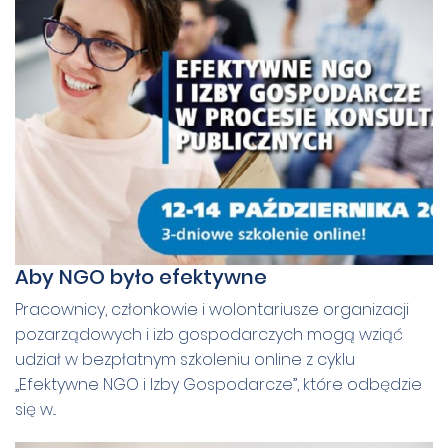
Aby NGO było efektywne
Pracownicy, członkowie i wolontariusze organizacji
pozarządowych i izb gospodarczych mogą wziąć
udział w bezpłatnym szkoleniu online z cyklu
„Efektywne NGO i Izby Gospodarcze”, które odbędzie
się w...