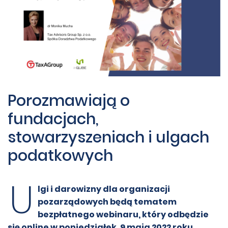
Porozmawiają o
fundacjach,
stowarzyszeniach i ulgach
podatkowych
U
lgi i darowizny dla organizacji
pozarządowych będą tematem
bezpłatnego webinaru, który odbędzie
się online w poniedziałek, 9 maja 2022 roku.