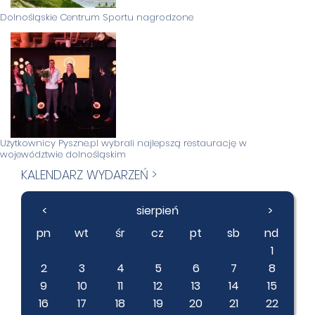
Dolnośląskie Centrum Sportu nagrodzone
Użytkownicy Pyszne.pl wybrali najlepszą restaurację w
województwie dolnośląskim
KALENDARZ WYDARZEŃ >
<
sierpień
>
pn
wt
śr
cz
pt
sb
nd
1
2
3
4
5
6
7
8
9
10
11
12
13
14
15
16
17
18
19
20
21
22