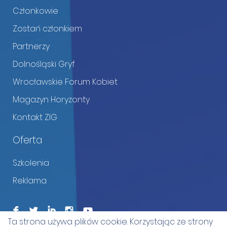
Członkowie
Zostań członkiem
Partnerzy
Dolnośląski Gryf
Wrocławskie Forum Kobiet
Magazyn Horyzonty
Kontakt ZIG
Oferta
Szkolenia
Reklama
F
L
I
I
Ta strona używa plików cookie. Korzystając ze strony