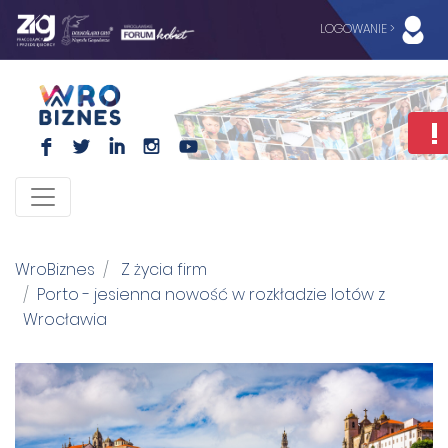
LOGOWANIE >
F
L
I
I
WroBiznes
Z życia firm
Porto - jesienna nowość w rozkładzie lotów z
Wrocławia