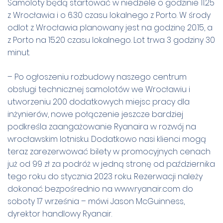
Samoloty będą startować w niedziele o godzinie 11.25
z Wrocławia i o 6.30 czasu lokalnego z Porto. W środy
odlot z Wrocławia planowany jest na godzinę 20.15, a
z Porto na 15.20 czasu lokalnego. Lot trwa 3 godziny 30
minut.
– Po ogłoszeniu rozbudowy naszego centrum
obsługi technicznej samolotów we Wrocławiu i
utworzeniu 200 dodatkowych miejsc pracy dla
inżynierów, nowe połączenie jeszcze bardziej
podkreśla zaangażowanie Ryanaira w rozwój na
wrocławskim lotnisku. Dodatkowo nasi klienci mogą
teraz zarezerwować bilety w promocyjnych cenach
już od 99 zł za podróż w jedną stronę od października
tego roku do stycznia 2023 roku. Rezerwacji należy
dokonać bezpośrednio na
www.ryanair.com
do
soboty 17 września – mówi Jason McGuinness,
dyrektor handlowy Ryanair.