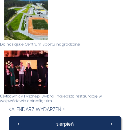
Dolnośląskie Centrum Sportu nagrodzone
Użytkownicy Pyszne.pl wybrali najlepszą restaurację w
województwie dolnośląskim
KALENDARZ WYDARZEŃ >
<
sierpień
>