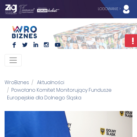
LOGOWANIE >
F
L
I
I
WroBiznes
Aktualności
Powołano Komitet Monitorujący Fundusze
Europejskie dla Dolnego Śląska