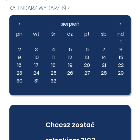
KALENDARZ WYDARZEŃ >
<
sierpień
>
pn
wt
śr
cz
pt
sb
nd
1
2
3
4
5
6
7
8
9
10
11
12
13
14
15
16
17
18
19
20
21
22
23
24
25
26
27
28
29
30
31
32
Chcesz zostać