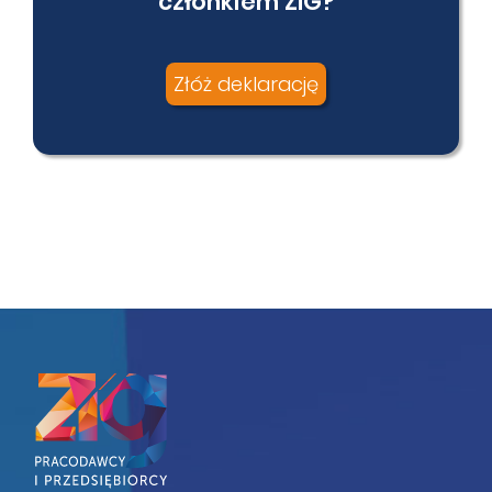
członkiem ZIG?
Złóż deklarację