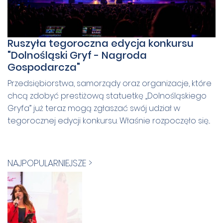
Ruszyła tegoroczna edycja konkursu
"Dolnośląski Gryf - Nagroda
Gospodarcza"
Przedsiębiorstwa, samorządy oraz organizacje, które
chcą zdobyć prestiżową statuetkę „Dolnośląskiego
Gryfa” już teraz mogą zgłaszać swój udział w
tegorocznej edycji konkursu. Właśnie rozpoczęło się...
NAJPOPULARNIEJSZE >