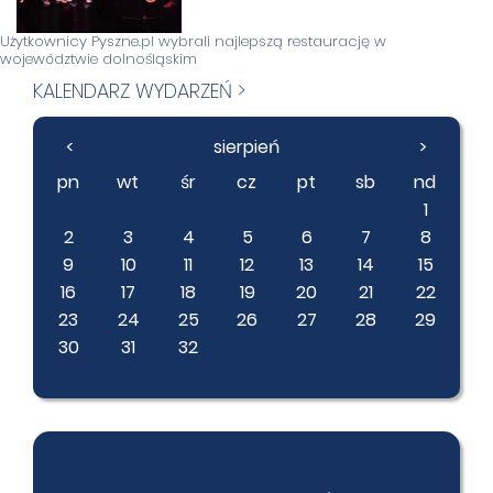
Użytkownicy Pyszne.pl wybrali najlepszą restaurację w
województwie dolnośląskim
KALENDARZ WYDARZEŃ >
<
sierpień
>
pn
wt
śr
cz
pt
sb
nd
1
2
3
4
5
6
7
8
9
10
11
12
13
14
15
16
17
18
19
20
21
22
23
24
25
26
27
28
29
30
31
32