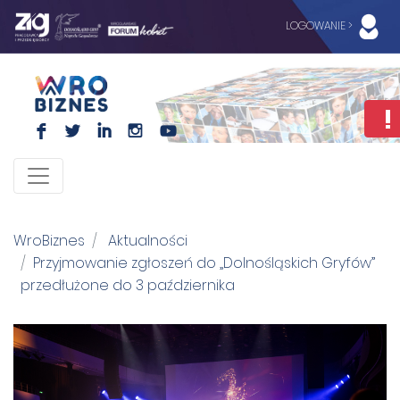
LOGOWANIE >
F
L
I
I
WroBiznes
Aktualności
Przyjmowanie zgłoszeń do „Dolnośląskich Gryfów”
przedłużone do 3 października