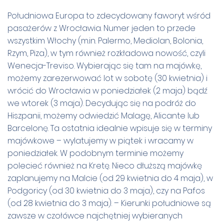
Południowa Europa to zdecydowany faworyt wśród
pasażerów z Wrocławia. Numer jeden to przede
wszystkim Włochy (m.in. Palermo, Mediolan, Bolonia,
Rzym, Piza), w tym również rozkładowa nowość, czyli
Wenecja-Treviso. Wybierając się tam na majówkę,
możemy zarezerwować lot w sobotę (30 kwietnia) i
wrócić do Wrocławia w poniedziałek (2 maja) bądź
we wtorek (3 maja). Decydując się na podróż do
Hiszpanii, możemy odwiedzić Malagę, Alicante lub
Barcelonę. Ta ostatnia idealnie wpisuje się w terminy
majówkowe – wylatujemy w piątek i wracamy w
poniedziałek. W podobnym terminie możemy
polecieć również na Kretę. Nieco dłuższą majówkę
zaplanujemy na Malcie (od 29 kwietnia do 4 maja), w
Podgoricy (od 30 kwietnia do 3 maja), czy na Pafos
(od 28 kwietnia do 3 maja). – Kierunki południowe są
zawsze w czołówce najchętniej wybieranych