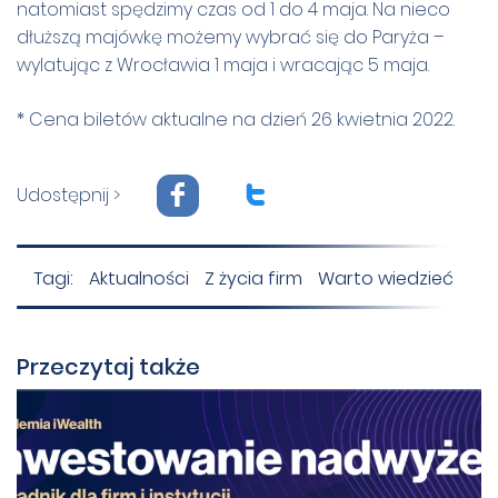
natomiast spędzimy czas od 1 do 4 maja. Na nieco
dłuższą majówkę możemy wybrać się do Paryża –
wylatując z Wrocławia 1 maja i wracając 5 maja.
* Cena biletów aktualne na dzień 26 kwietnia 2022.
F
T
Udostępnij >
Tagi:
Aktualności
Z życia firm
Warto wiedzieć
Przeczytaj także