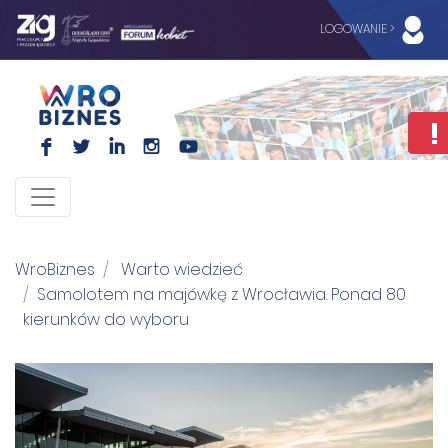
LOGOWANIE >
F
L
I
I
WroBiznes
Warto wiedzieć
Samolotem na majówkę z Wrocławia. Ponad 80
kierunków do wyboru