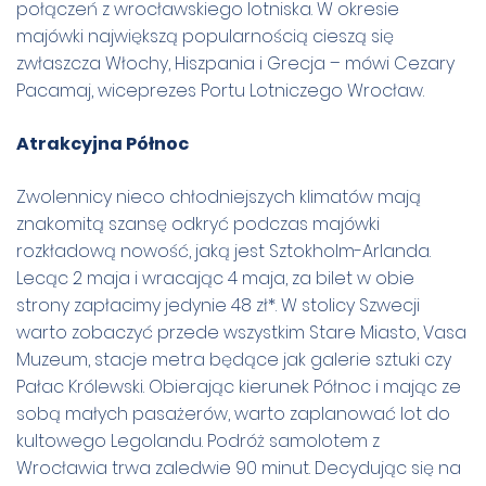
połączeń z wrocławskiego lotniska. W okresie
majówki największą popularnością cieszą się
zwłaszcza Włochy, Hiszpania i Grecja – mówi Cezary
Pacamaj, wiceprezes Portu Lotniczego Wrocław.
Atrakcyjna Północ
Zwolennicy nieco chłodniejszych klimatów mają
znakomitą szansę odkryć podczas majówki
rozkładową nowość, jaką jest Sztokholm-Arlanda.
Lecąc 2 maja i wracając 4 maja, za bilet w obie
strony zapłacimy jedynie 48 zł*. W stolicy Szwecji
warto zobaczyć przede wszystkim Stare Miasto, Vasa
Muzeum, stacje metra będące jak galerie sztuki czy
Pałac Królewski. Obierając kierunek Północ i mając ze
sobą małych pasażerów, warto zaplanować lot do
kultowego Legolandu. Podróż samolotem z
Wrocławia trwa zaledwie 90 minut. Decydując się na