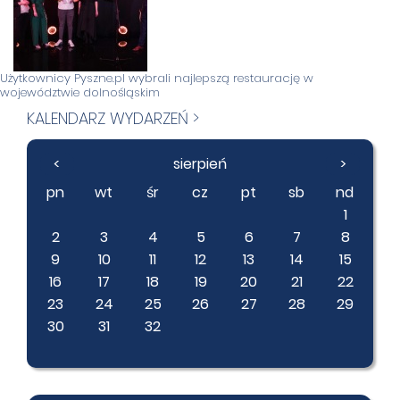
Użytkownicy Pyszne.pl wybrali najlepszą restaurację w
województwie dolnośląskim
KALENDARZ WYDARZEŃ >
<
sierpień
>
pn
wt
śr
cz
pt
sb
nd
1
2
3
4
5
6
7
8
9
10
11
12
13
14
15
16
17
18
19
20
21
22
23
24
25
26
27
28
29
30
31
32