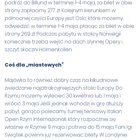
podróż do Billund w terminie 1-4 maja, za bilet w obie
strony zapłacimy 277 zł. Kolejnym kierunkiem w
północnej części Europy jest Oslo, które możemy
odwiedzić w terminie 1-4 maja, płacąc za bilet w obie
strony 269 zł. Podczas pobytu w stolicy Norwegii
koniecznie trzeba wejść na dach słynnej Opery i
szczyt skoczni Holmenkollen.
Coś dla „miastowych”
Majówka to również dobry czas na kilkudniowe
zwiedzanie najatrakcyjniejszych stolic Europy. Do
Rzymu możemy wylecieć 30 kwietnia lub 1 maja i
wrócić 3 maja. Jeśli jednak wchodzi w grę dłuższy
pobyt, gorąco polecamy turniej tenisowy Italian
Open Rzym Internazionali, który rozpocznie się
właśnie w Rzymie 9 maja i potrwa do 15 maja. Fani Igi
Świątek powinni już rezerwować bilety. W Londynie