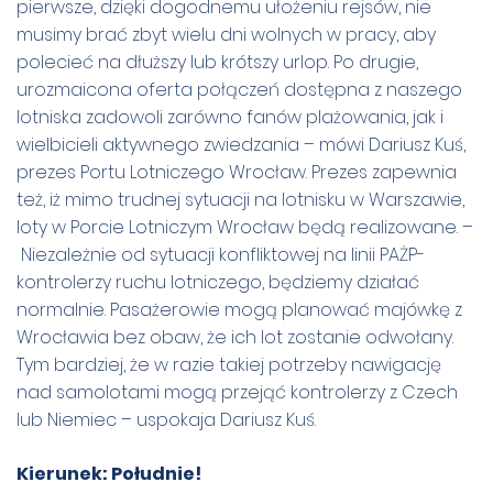
pierwsze, dzięki dogodnemu ułożeniu rejsów, nie
musimy brać zbyt wielu dni wolnych w pracy, aby
polecieć na dłuższy lub krótszy urlop. Po drugie,
urozmaicona oferta połączeń dostępna z naszego
lotniska zadowoli zarówno fanów plażowania, jak i
wielbicieli aktywnego zwiedzania – mówi Dariusz Kuś,
prezes Portu Lotniczego Wrocław. Prezes zapewnia
też, iż mimo trudnej sytuacji na lotnisku w Warszawie,
loty w Porcie Lotniczym Wrocław będą realizowane. –
Niezależnie od sytuacji konfliktowej na linii PAŻP-
kontrolerzy ruchu lotniczego, będziemy działać
normalnie. Pasażerowie mogą planować majówkę z
Wrocławia bez obaw, że ich lot zostanie odwołany.
Tym bardziej, że w razie takiej potrzeby nawigację
nad samolotami mogą przejąć kontrolerzy z Czech
lub Niemiec – uspokaja Dariusz Kuś.
Kierunek: Południe!