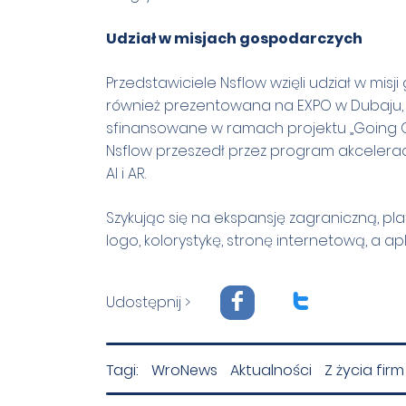
Udział w misjach gospodarczych
Przedstawiciele Nsflow wzięli udział w misj
również prezentowana na EXPO w Dubaju, j
sfinansowane w ramach projektu „Going G
Nsflow przeszedł przez program akceleracyj
AI i AR.
Szykując się na ekspansję zagraniczną, pl
logo, kolorystykę, stronę internetową, a a
F
T
Udostępnij >
Tagi:
WroNews
Aktualności
Z życia firm