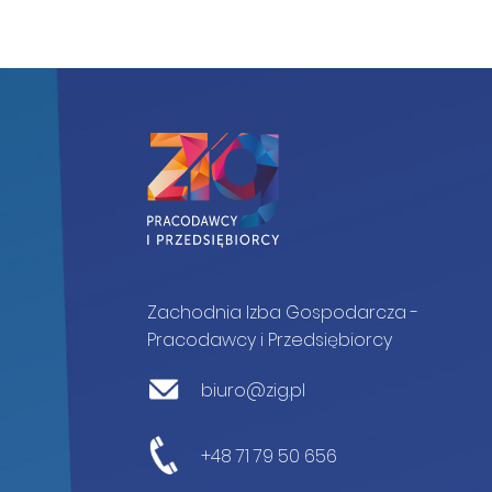
Zachodnia Izba Gospodarcza -
Pracodawcy i Przedsiębiorcy
biuro@zig.pl
+48 71 79 50 656