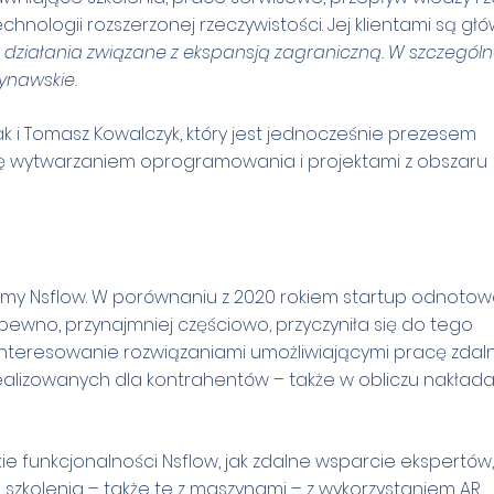
nologii rozszerzonej rzeczywistości. Jej klientami są gł
 działania związane z ekspansją zagraniczną. W szczególn
ynawskie.
ak i Tomasz Kowalczyk, który jest jednocześnie prezesem
się wytwarzaniem oprogramowania i projektami z obszaru
ormy Nsflow. W porównaniu z 2020 rokiem startup odnotow
ewno, przynajmniej częściowo, przyczyniła się do tego
nteresowanie rozwiązaniami umożliwiającymi pracę zdaln
ealizowanych dla kontrahentów – także w obliczu nakład
kie funkcjonalności Nsflow, jak zdalne wsparcie ekspertów,
 szkolenia – także te z maszynami – z wykorzystaniem AR,