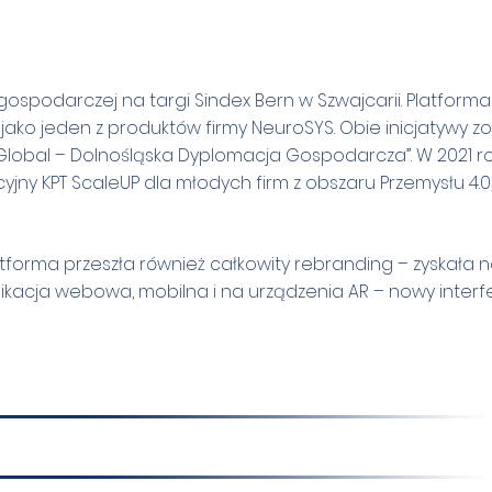
i gospodarczej na targi Sindex Bern w Szwajcarii. Platforma
ako jeden z produktów firmy NeuroSYS. Obie inicjatywy zo
lobal – Dolnośląska Dyplomacja Gospodarcza”. W 2021 r
ny KPT ScaleUP dla młodych firm z obszaru Przemysłu 4.0, I
atforma przeszła również całkowity rebranding – zyskała
plikacja webowa, mobilna i na urządzenia AR – nowy interfe