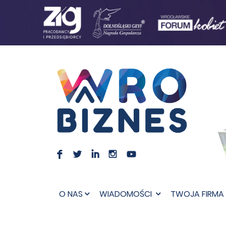
F
L
I
I
O NAS
WIADOMOŚCI
TWOJA FIRMA