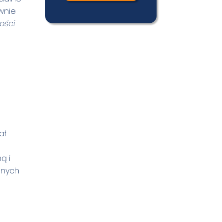
ównie
ości
ał
ą i
anych