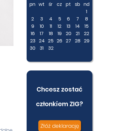
pn
wt
śr
cz
pt
sb
nd
1
2
3
4
5
6
7
8
9
10
11
12
13
14
15
16
17
18
19
20
21
22
23
24
25
26
27
28
29
30
31
32
Chcesz zostać
członkiem ZIG?
Złóż deklarację
zdalne