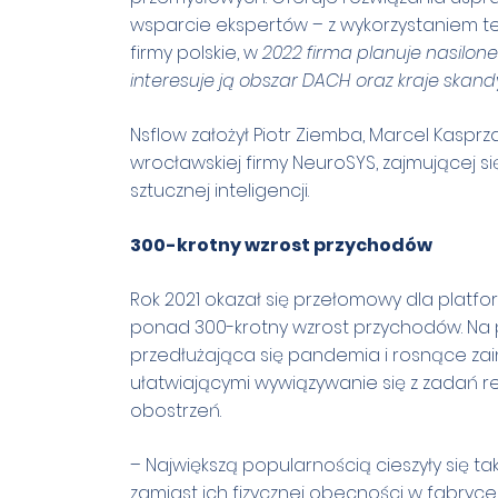
wsparcie ekspertów – z wykorzystaniem tech
firmy polskie, w
2022 firma planuje nasilone
interesuje ją obszar DACH oraz kraje skand
Nsflow założył Piotr Ziemba, Marcel Kasprz
wrocławskiej firmy NeuroSYS, zajmującej 
sztucznej inteligencji.
300-krotny wzrost przychodów
Rok 2021 okazał się przełomowy dla platf
ponad 300-krotny wzrost przychodów. Na p
przedłużająca się pandemia i rosnące zai
ułatwiającymi wywiązywanie się z zadań r
obostrzeń.
– Największą popularnością cieszyły się ta
zamiast ich fizycznej obecności w fabryce,