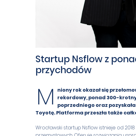
Startup Nsflow z pon
przychodów
M
niony rok okazał się przełomo
rekordowy, ponad 300-krotny
poprzedniego oraz pozyskała 
Toyotę. Platforma przeszła także całk
Wrocławski startup Nsflow istnieje od 2018
przemysłowych. Oferuje rozwiązania uspra