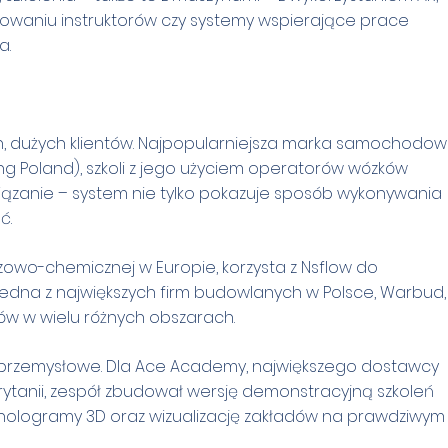
owaniu instruktorów czy systemy wspierające prace
a.
ch, dużych klientów. Najpopularniejsza marka samochodo
ng Poland), szkoli z jego użyciem operatorów wózków
ozwiązanie – system nie tylko pokazuje sposób wykonywania
ć.
zowo-chemicznej w Europie, korzysta z Nsflow do
edna z największych firm budowlanych w Polsce, Warbud,
ów w wielu różnych obszarach.
 przemysłowe. Dla Ace Academy, największego dostawcy
rytanii, zespół zbudował wersję demonstracyjną szkoleń
e hologramy 3D oraz wizualizację zakładów na prawdziwym 