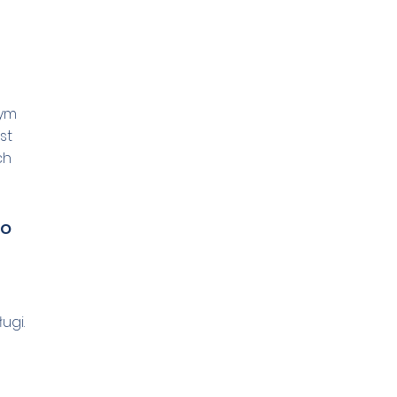
wym
st
ch
do
ugi.