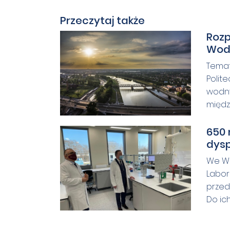
Przeczytaj także
Rozp
Woda
Temat
Polit
wodny
między 
650
dysp
We Wr
Labor
przed
Do ich