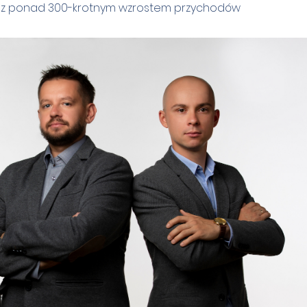
w z ponad 300-krotnym wzrostem przychodów