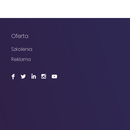
Oferta
Szkolenia
Reklama
F
L
I
I