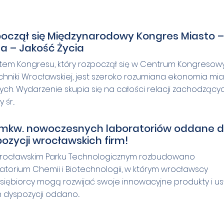
oczął się Międzynarodowy Kongres Miasto –
 – Jakość Życia
em Kongresu, który rozpoczął się w Centrum Kongreso
echniki Wrocławskiej, jest szeroko rozumiana ekonomia mia
ch. Wydarzenie skupia się na całości relacji zachodzący
śr...
 mkw. nowoczesnych laboratoriów oddane 
ozycji wrocławskich firm!
ocławskim Parku Technologicznym rozbudowano
atorium Chemii i Biotechnologii, w którym wrocławscy
siębiorcy mogą rozwijać swoje innowacyjne produkty i usł
 dyspozycji oddano...