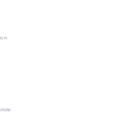
wa w
stole