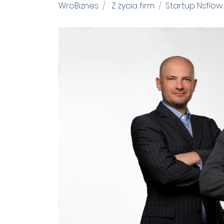
WroBiznes
Z życia firm
Startup Nsflo