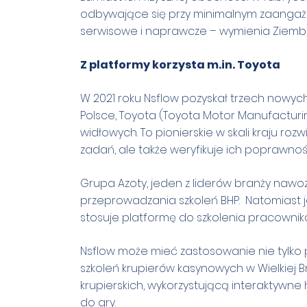
odbywające się przy minimalnym zaangaż
serwisowe i naprawcze – wymienia Ziemb
Z platformy korzysta m.in. Toyota
W 2021 roku Nsflow pozyskał trzech nowy
Polsce, Toyota (Toyota Motor Manufacturi
widłowych. To pionierskie w skali kraju r
zadań, ale także weryfikuje ich poprawnoś
Grupa Azoty, jeden z liderów branży nawo
przeprowadzania szkoleń BHP. Natomiast j
stosuje platformę do szkolenia pracownik
Nsflow może mieć zastosowanie nie tylko
szkoleń krupierów kasynowych w Wielkiej B
krupierskich, wykorzystującą interaktywn
do gry.