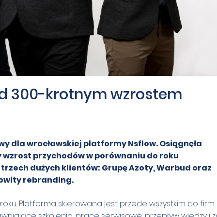
ad 300-krotnym wzrostem
wy dla wrocławskiej platformy Nsflow. Osiągnęła
 wzrost przychodów w porównaniu do roku
trzech dużych klientów: Grupę Azoty, Warbud oraz
owity rebranding.
 roku. Platforma skierowana jest przede wszystkim do firm
wniające szkolenia, prace serwisowe, przepływ wiedzy i 