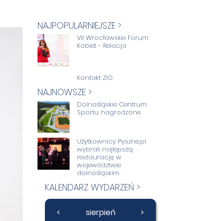
NAJPOPULARNIEJSZE >
VII Wrocławskie Forum
Kobiet - Relacja
Kontakt ZIG
NAJNOWSZE >
Dolnośląskie Centrum
Sportu nagrodzone
Użytkownicy Pyszne.pl
wybrali najlepszą
restaurację w
województwie
dolnośląskim
KALENDARZ WYDARZEŃ >
<
sierpień
>