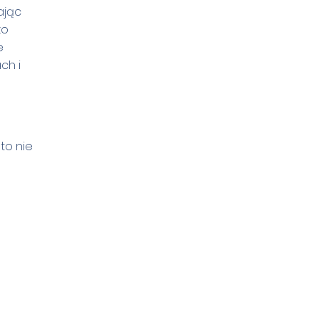
ając
zo
e
ch i
to nie