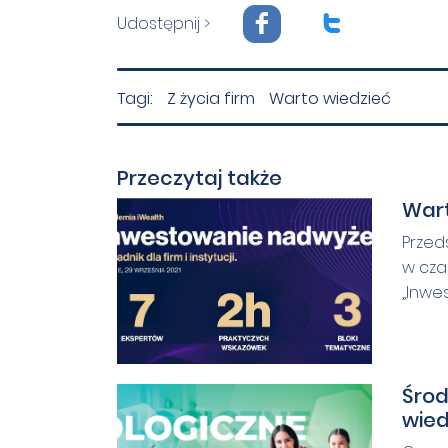
F
T
Udostępnij >
Tagi:
Z życia firm
Warto wiedzieć
Przeczytaj także
Wart
Przed
w cza
„Inwes
Środ
wied