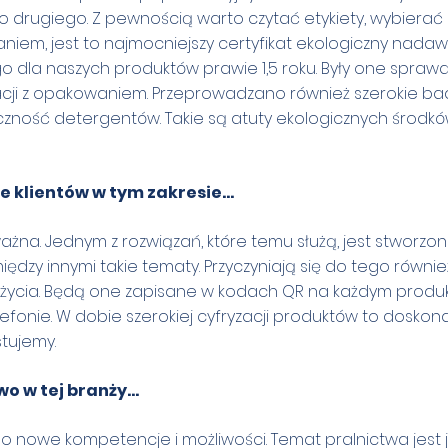
 drugiego. Z pewnością warto czytać etykiety, wybierać
aniem, jest to najmocniejszy certyfikat ekologiczny nada
ego dla naszych produktów prawie 1,5 roku. Były one spra
acji z opakowaniem. Przeprowadzano również szerokie b
eczność detergentów. Takie są atuty ekologicznych środk
e klientów w tym zakresie…
ażna. Jednym z rozwiązań, które temu służą, jest stworzo
dzy innymi takie tematy. Przyczyniają się do tego również
użycia. Będą one zapisane w kodach QR na każdym produk
efonie. W dobie szerokiej cyfryzacji produktów to doskon
stujemy.
wo w tej branży…
o nowe kompetencje i możliwości. Temat pralnictwa jest 