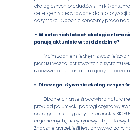
ekologicznych produktów z linii K (konsum
detergenty dedykowane do motoryzacji, 
dezynfekcji. Obecnie kończymy pracę nad
• W ostatnich latach ekologia stała się
panują aktualnie w tej dziedzinie?
– Moim zdaniem, jednym z ważniejszych tr
plastiku ważne jest stworzenie systemu 
rzeczywiste działania, a nie jedynie pozorn
• Dlaczego używanie ekologicznych śr
– Dbanie o nasze środowisko naturalne j
przykład po umyciu podłogi często wylew
detergent ekologiczny, jak produkty BIOPU
organicznych, jak cytrynowy lub jabłkowy,
Znacznie gorzej, jeśli jest on wytworzon