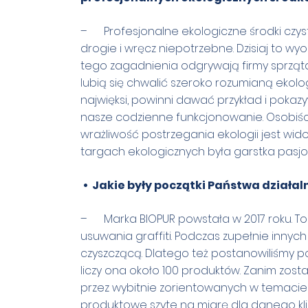
– Profesjonalne ekologiczne środki czys
drogie i wręcz niepotrzebne. Dzisiaj to w
tego zagadnienia odgrywają firmy sprzątaj
lubią się chwalić szeroko rozumianą ekolog
najwięksi, powinni dawać przykład i pokaz
nasze codzienne funkcjonowanie. Osobiści
wrażliwość postrzegania ekologii jest widoc
targach ekologicznych była garstka pasjonat
• Jakie były początki Państwa działal
– Marka BIOPUR powstała w 2017 roku. To p
usuwania graffiti. Podczas zupełnie inny
czyszczącą. Dlatego też postanowiliśmy p
liczy ona około 100 produktów. Zanim zos
przez wybitnie zorientowanych w temacie s
produktowe szyte na miarę dla danego kl