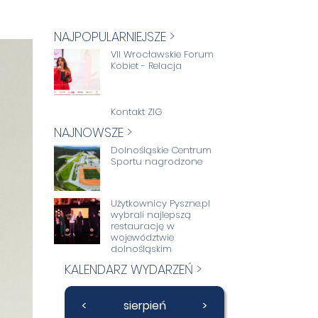
NAJPOPULARNIEJSZE >
VII Wrocławskie Forum
Kobiet - Relacja
Kontakt ZIG
NAJNOWSZE >
Dolnośląskie Centrum
Sportu nagrodzone
Użytkownicy Pyszne.pl
wybrali najlepszą
restaurację w
województwie
dolnośląskim
KALENDARZ WYDARZEŃ >
<
sierpień
>