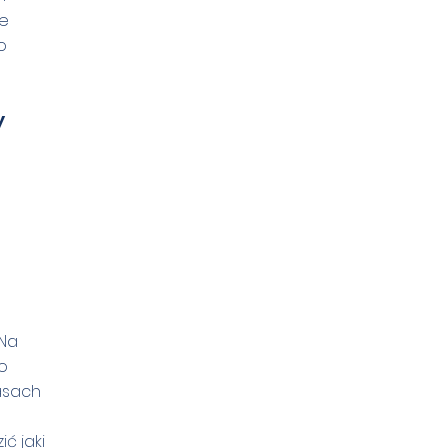
ne
o
y
 Na
o
wasach
ć jaki