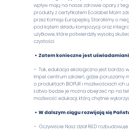
wpływ mają na nasze zdrowie opary z tego
produkty z certyfikatem Ecolabel. Moim zd
przez Komisję Europejską. Staraliśmy o ni
pod kątem składu kompozycji oraz integr
użytkowe, które potwierdziły wysoką skut
czystości.
• Zatem konieczne jest uświadamiani
– Tak, edukacja ekologiczna jest bardzo w
Impel centrum szkoleń, gdzie poruszamy mię
o produktach BIOPUR i możliwościach ich 
Łatwo będzie je można obejrzeć np. na tel
możliwość edukacji, którą chętnie wykorzy
• W dalszym ciągu rozwijają się Państ
– Oczywiście. Nasz dział R&D rozbudowuje 