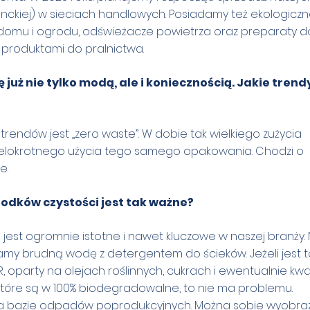
enckiej) w sieciach handlowych. Posiadamy też ekologicz
domu i ogrodu, odświeżacze powietrza oraz preparaty d
 produktami do pralnictwa.
 już nie tylko modą, ale i koniecznością. Jakie trend
endów jest „zero waste”. W dobie tak wielkiego zużycia
wielokrotnego użycia tego samego opakowania. Chodzi o
e.
odków czystości jest tak ważne?
est ogromnie istotne i nawet kluczowe w naszej branży.
amy brudną wodę z detergentem do ścieków. Jeżeli jest t
R, oparty na olejach roślinnych, cukrach i ewentualnie k
 które są w 100% biodegradowalne, to nie ma problemu.
y na bazie odpadów poprodukcyjnych. Można sobie wyobrazi