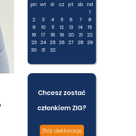
pn
wt
śr
cz
pt
sb
nd
1
2
3
4
5
6
7
8
9
10
11
12
13
14
15
16
17
18
19
20
21
22
23
24
25
26
27
28
29
30
31
32
Chcesz zostać
m
członkiem ZIG?
Złóż deklarację