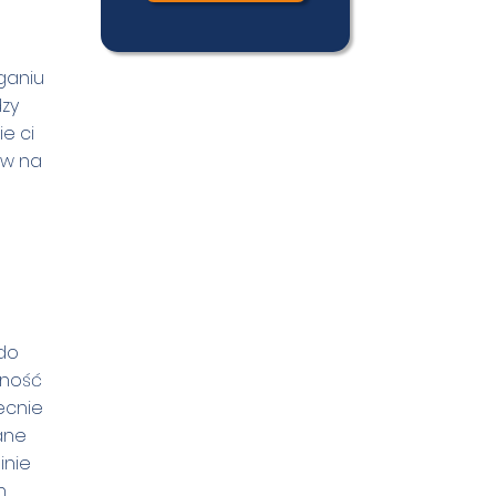
eganiu
dzy
ie ci
yw na
 do
zność
ecnie
ane
inie
h