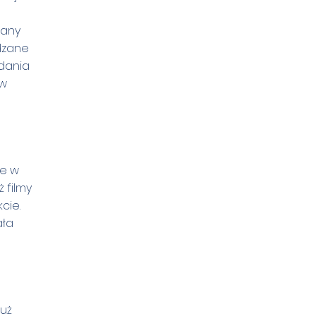
wany
wdzane
adania
ów
ne w
 filmy
cie.
ała
już