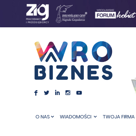
F
L
I
I
O NAS
WIADOMOŚCI
TWOJA FIRMA