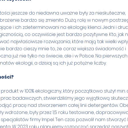
tości jeszcze do niedawna uważne były za nieskuteczne,
yobrażenie bardzo się zmieniło. Dużą rolę w nowym postrz
ące i ich zdeterminowani na ekologię klienci. Jedni i dru
icznością, co oczywiście jest bardzo pozytywne. Kto, jak n
ywać najwłaściwsze rozwiązania, które mają tak wielki wpł
e bardzo cieszy mnie to, że coraz większa świadomość i
zna już nie tylko na świecie, ale i w Polsce. Na pierwszych
ów ekologii, a dzisiaj są ich już potężne liczby.
ności?
rodukt w 100% ekologiczny, który początkowo służył m.in.
ch prac badawczych, stwierdziliśmy jego wyjątkową skutec
odjąć pracę nad stworzeniem całej linii detergentów. Ob
tały wdrożone, były przez 1,5 roku testowane, dopracowyw
pecjalistów firmy Impel. Ten czas pozwolił nam stworzyć l
ienta. W 2023 roku planujemy rozpocząć sprzedaż naszyc