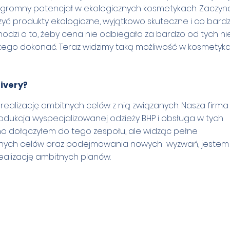
gromny potencjał w ekologicznych kosmetykach. Zaczyn
yć produkty ekologiczne, wyjątkowo skuteczne i co bard
dzi o to, żeby cena nie odbiegała za bardzo od tych ni
ę tego dokonać. Teraz widzimy taką możliwość w kosmetyka
livery?
realizację ambitnych celów z nią związanych. Nasza firma 
rodukcja wyspecjalizowanej odzieży BHP i obsługa w tych
wno dołączyłem do tego zespołu, ale widząc pełne
ualnych celów oraz podejmowania nowych wyzwań, jestem
realizację ambitnych planów.