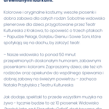
drewnianymi laurkami.
Kolorowe i oryginalne kostiumy, wesołe piosenki i
dobra zabawa dla całych rodzin. Sobotnie widowisko
plenerowe dla dzieci, przygotowane przez Teatr
Kultureska z Krakowa, to opowieść o trzech ptakach
– Papudze Pelagii, Gołębiu Gieniu i Sowie Soni, które
spotykają się na dachu, by założyć teatr.
– Nasze widowisko to ponad 50 minut
przepełnionych doskonałym humorem, zabawnymi
piosenkami i kolorami. Zapraszamy dzieci, ale też ich
rodziców oraz opiekunów do wspólnego śpiewania i
dobrej zabawy na świeżym powietrzu – zachęca
Natalia Przybylska z Teatru Kultureska.
Jak dodaje, spektakl to przede wszystkim muzyka na
żywo - łącznie będzie to aż 10 piosenek. Widowisko