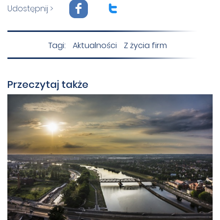
F
T
Udostępnij >
Tagi:
Aktualności
Z życia firm
Przeczytaj także