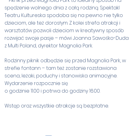
– Piknik przed Magnolia Park to idealny sposób na
spędzenie wolnego dnia z całą rodziną. Spektakl
Teatru Kultureska spodoba się na pewno nie tylko
dzieciom, ale też dorosłym. Z kolei strefa atrakcji i
warsztatów pozwoli dzieciom w kreatywny sposób
rozwijać swoje pasje – mówi Joanna Sawośko-Duda
z Multi Poland, dyrektor Magnolia Park.
Rodzinny piknik odbędzie się przed Magnolia Park, w
strefie fontann – tam też zostanie rozstawiona
scena, leżaki, poduchy i stanowiska animacyjne.
Wydarzenie rozpocznie się
o godzinie 11.00 i potrwa do godziny 16.00.
Wstęp oraz wszystkie atrakcje są bezpłatne.