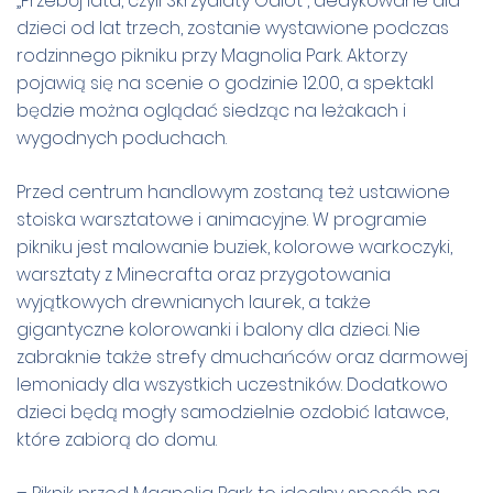
„Przebój lata, czyli Skrzydlaty Odlot”, dedykowane dla
dzieci od lat trzech, zostanie wystawione podczas
rodzinnego pikniku przy Magnolia Park. Aktorzy
pojawią się na scenie o godzinie 12.00, a spektakl
będzie można oglądać siedząc na leżakach i
wygodnych poduchach.
Przed centrum handlowym zostaną też ustawione
stoiska warsztatowe i animacyjne. W programie
pikniku jest malowanie buziek, kolorowe warkoczyki,
warsztaty z Minecrafta oraz przygotowania
wyjątkowych drewnianych laurek, a także
gigantyczne kolorowanki i balony dla dzieci. Nie
zabraknie także strefy dmuchańców oraz darmowej
lemoniady dla wszystkich uczestników. Dodatkowo
dzieci będą mogły samodzielnie ozdobić latawce,
które zabiorą do domu.