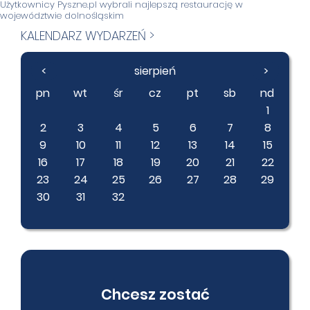
Użytkownicy Pyszne.pl wybrali najlepszą restaurację w
województwie dolnośląskim
KALENDARZ WYDARZEŃ >
<
sierpień
>
pn
wt
śr
cz
pt
sb
nd
1
2
3
4
5
6
7
8
9
10
11
12
13
14
15
16
17
18
19
20
21
22
23
24
25
26
27
28
29
30
31
32
Chcesz zostać