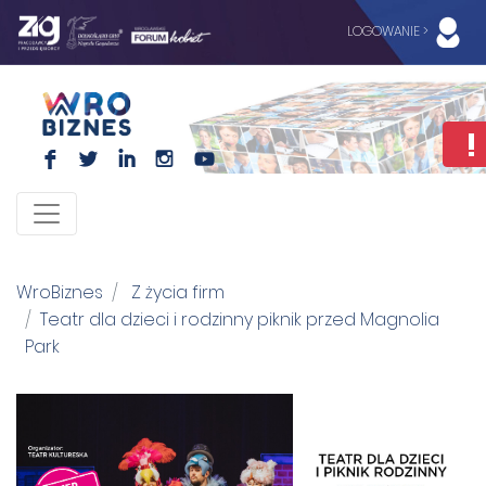
LOGOWANIE >
F
L
I
I
WroBiznes
Z życia firm
Teatr dla dzieci i rodzinny piknik przed Magnolia
Park