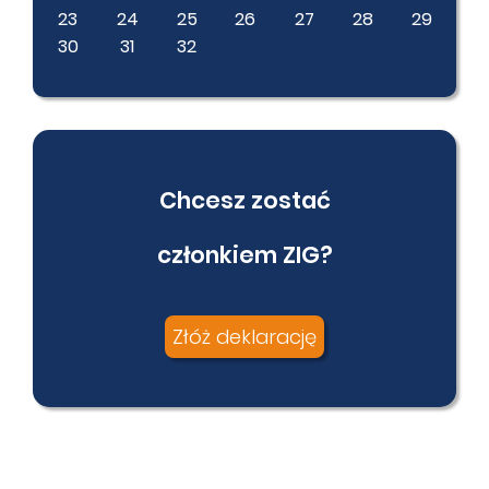
23
24
25
26
27
28
29
30
31
32
Chcesz zostać
członkiem ZIG?
Złóż deklarację