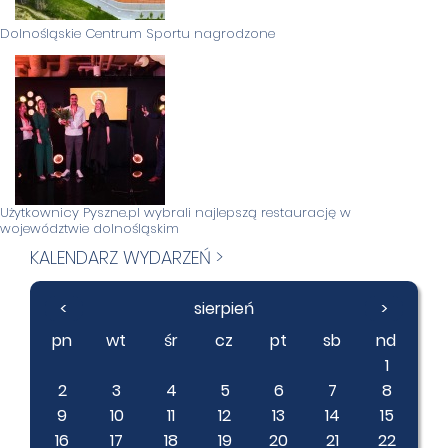
Dolnośląskie Centrum Sportu nagrodzone
Użytkownicy Pyszne.pl wybrali najlepszą restaurację w
województwie dolnośląskim
KALENDARZ WYDARZEŃ >
<
sierpień
>
pn
wt
śr
cz
pt
sb
nd
1
2
3
4
5
6
7
8
9
10
11
12
13
14
15
16
17
18
19
20
21
22