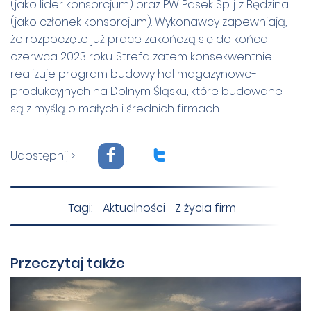
(jako lider konsorcjum) oraz PW Pasek Sp. j. z Będzina
(jako członek konsorcjum). Wykonawcy zapewniają,
że rozpoczęte już prace zakończą się do końca
czerwca 2023 roku. Strefa zatem konsekwentnie
realizuje program budowy hal magazynowo-
produkcyjnych na Dolnym Śląsku, kt
ó
re budowane
są z myślą o małych i średnich firmach.
F
T
Udostępnij >
Tagi:
Aktualności
Z życia firm
Przeczytaj także