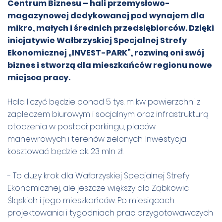
Centrum Biznesu – hali przemysłowo-
magazynowej dedykowanej pod wynajem dla
mikro, małych i średnich przedsiębiorców. Dzięki
inicjatywie Wałbrzyskiej Specjalnej Strefy
Ekonomicznej „INVEST-PARK”, rozwiną oni swój
biznes i stworzą dla mieszkańców regionu nowe
miejsca pracy.
Hala liczyć będzie ponad 5 tys. m kw powierzchni z
zapleczem biurowym i socjalnym oraz infrastrukturą
otoczenia w postaci: parkingu, plac
ó
w
manewrowych i teren
ó
w zielonych. Inwestycja
kosztować będzie ok. 23 mln zł.
-
To duży krok dla Wałbrzyskiej Specjalnej Strefy
Ekonomicznej, ale jeszcze większy dla Ząbkowic
Śląskich i jego mieszkańc
ó
w. Po miesiącach
projektowania i tygodniach prac przygotowawczych