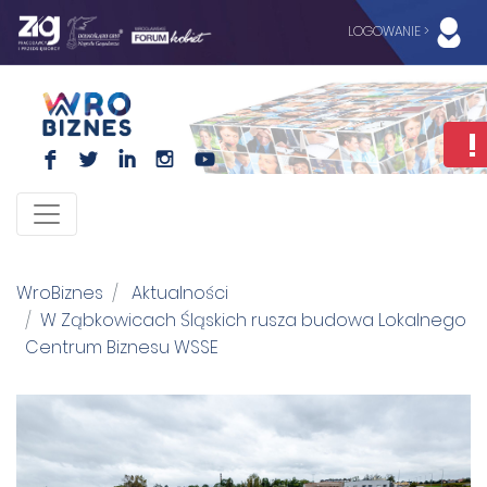
LOGOWANIE >
F
L
I
I
WroBiznes
Aktualności
W Ząbkowicach Śląskich rusza budowa Lokalnego
Centrum Biznesu WSSE