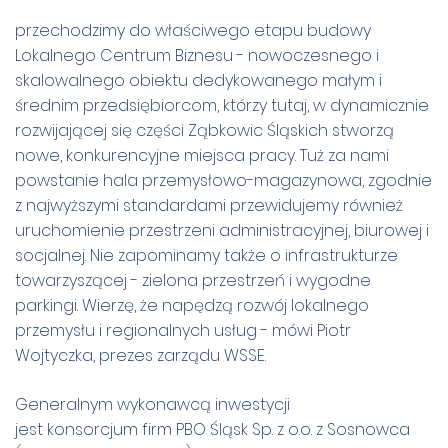
przechodzimy do właściwego etapu budowy
Lokalnego Centrum Biznesu - nowoczesnego i
skalowalnego obiektu dedykowanego małym i
średnim przedsiębiorcom, kt
ó
rzy tutaj, w dynamicznie
rozwijającej się części Ząbkowic Śląskich stworzą
nowe, konkurencyjne miejsca pracy. Tuż za nami
powstanie hala przemysłowo-magazynowa, zgodnie
z najwyższymi standardami przewidujemy r
ó
wnież
uruchomienie przestrzeni administracyjnej, biurowej i
socjalnej. Nie zapominamy także o infrastrukturze
towarzyszącej - zielona przestrzeń i wygodne
parkingi. Wierzę, że napędzą rozw
ó
j lokalnego
przemysłu i regionalnych usług - m
ó
wi Piotr
Wojtyczka, prezes zarządu WSSE.
Generalnym wykonawcą inwestycji
jest konsorcjum
firm
PBO
Śląsk Sp. z o.o. z Sosnowca