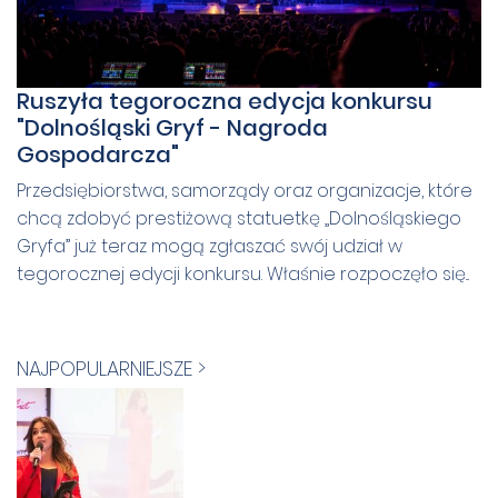
Ruszyła tegoroczna edycja konkursu
"Dolnośląski Gryf - Nagroda
Gospodarcza"
Przedsiębiorstwa, samorządy oraz organizacje, które
chcą zdobyć prestiżową statuetkę „Dolnośląskiego
Gryfa” już teraz mogą zgłaszać swój udział w
tegorocznej edycji konkursu. Właśnie rozpoczęło się...
NAJPOPULARNIEJSZE >