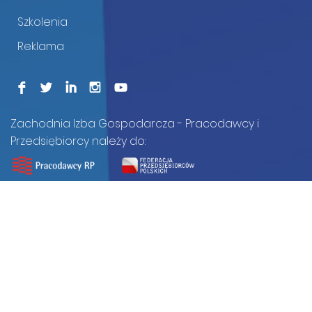
Szkolenia
Reklama
F
L
I
I
Zachodnia Izba Gospodarcza - Pracodawcy i
Przedsiębiorcy należy do: