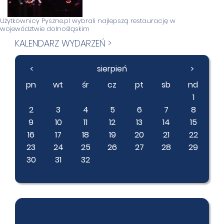
Użytkownicy Pyszne.pl wybrali najlepszą restaurację w
województwie dolnośląskim
KALENDARZ WYDARZEŃ >
<
sierpień
>
pn
wt
śr
cz
pt
sb
nd
1
2
3
4
5
6
7
8
9
10
11
12
13
14
15
16
17
18
19
20
21
22
23
24
25
26
27
28
29
30
31
32