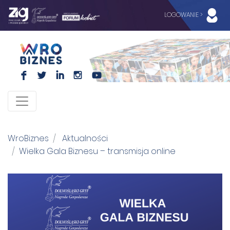
LOGOWANIE >
F
L
I
I
WroBiznes
Aktualności
Wielka Gala Biznesu – transmisja online