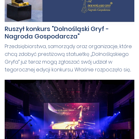
Ruszył konkurs "Dolnośląski Gryf -
Nagroda Gospodarcza"
Przedsiębiorstwa, samorządy oraz organizacje, które
chcą zdobyć prestiżową statuetkę „Dolnośląskiego
Gryfa” już teraz mogą zgłaszać swój udział w
tegorocznej edycji konkursu. Właśnie rozpoczęło się...