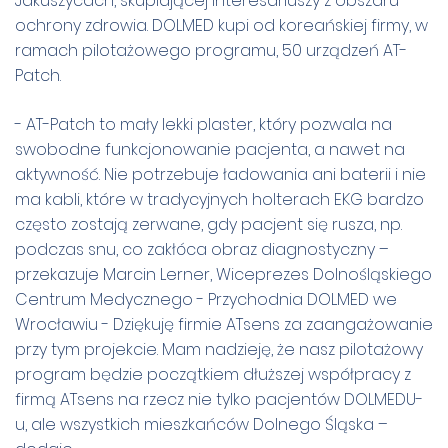
Jakuszycach, skupiającej interesariuszy z obszaru
ochrony zdrowia. DOLMED kupi od koreańskiej firmy, w
ramach pilotażowego programu, 50 urządzeń AT-
Patch.
- AT-Patch to mały lekki plaster, który pozwala na
swobodne funkcjonowanie pacjenta, a nawet na
aktywność. Nie potrzebuje ładowania ani baterii i nie
ma kabli, które w tradycyjnych holterach EKG bardzo
często zostają zerwane, gdy pacjent się rusza, np.
podczas snu, co zakłóca obraz diagnostyczny –
przekazuje Marcin Lerner, Wiceprezes Dolnośląskiego
Centrum Medycznego - Przychodnia DOLMED we
Wrocławiu - Dziękuję firmie ATsens za zaangażowanie
przy tym projekcie. Mam nadzieję, że nasz pilotażowy
program będzie początkiem dłuższej współpracy z
firmą ATsens na rzecz nie tylko pacjentów DOLMEDU-
u, ale wszystkich mieszkańców Dolnego Śląska –