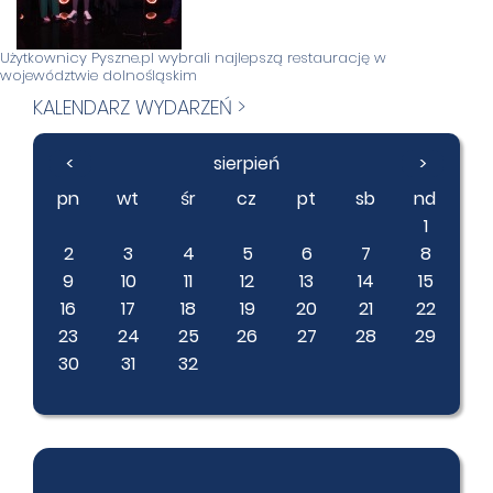
Użytkownicy Pyszne.pl wybrali najlepszą restaurację w
województwie dolnośląskim
KALENDARZ WYDARZEŃ >
<
sierpień
>
pn
wt
śr
cz
pt
sb
nd
1
2
3
4
5
6
7
8
9
10
11
12
13
14
15
16
17
18
19
20
21
22
23
24
25
26
27
28
29
30
31
32