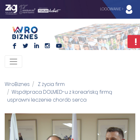
LOGOWANIE >
F
L
I
I
WroBiznes
Z życia firm
Współpraca DOLMED-u z koreańską firmą
usprawni leczenie chorób serca