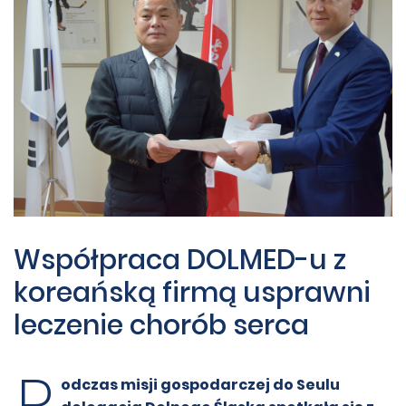
Współpraca DOLMED-u z
koreańską firmą usprawni
leczenie chorób serca
P
odczas misji gospodarczej do Seulu