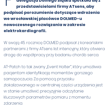
delegacja Dolnego Śląska spotkała się z
przedstawicielami firmy ATsens, aby
podpisać porozumienie dotyczące wdrożenia
we wrocławskiej placówce DOLMED-u
nowoczesnego rozwiązania w zakresie
elektrokardiografii.
W swoją 45. rocznicę DOLMED podpisał z koreańskimi
partnerami z firmy ATsens list intencyjny, który otwiera
drogę do współpracy przy badaniu chorób serca.
AT-Patch to tak zwany „Event Holter”, który umożliwia
pacjentom identyfikację momentów gorszego
samopoczucia. Za pomocą przycisku
zlokalizowanego w centralnej części urządzenia jest
w stanie umożliwić precyzyjnie odczytanie
kluczowych parametrów pomiaru z momentu
zdarzenia.