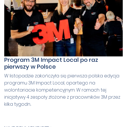
Program 3M Impact Local po raz
pierwszy w Polsce
W listopadzie zakończyła się pierwsza polska edycja
programu 3M Impact Local, opartego na
wolontariacie kompetencyjnym. W ramach tej
inicjatywy 4 zespoły złożone z pracowników 3M przez
kilka tygodn...