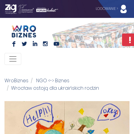
LOGOWANIE >
F
L
I
I
WroBiznes
NGO <-> Biznes
Wrocław ostoją dla ukraińskich rodzin