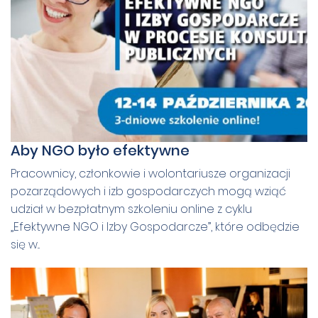
Aby NGO było efektywne
Pracownicy, członkowie i wolontariusze organizacji
pozarządowych i izb gospodarczych mogą wziąć
udział w bezpłatnym szkoleniu online z cyklu
„Efektywne NGO i Izby Gospodarcze”, które odbędzie
się w...