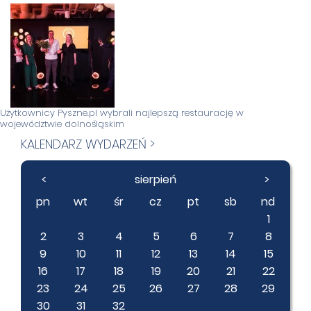
Użytkownicy Pyszne.pl wybrali najlepszą restaurację w
województwie dolnośląskim
KALENDARZ WYDARZEŃ >
<
sierpień
>
pn
wt
śr
cz
pt
sb
nd
1
2
3
4
5
6
7
8
9
10
11
12
13
14
15
16
17
18
19
20
21
22
23
24
25
26
27
28
29
30
31
32