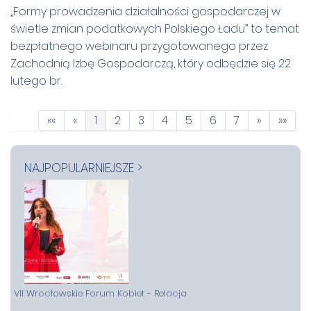
„Formy prowadzenia działalności gospodarczej w
świetle zmian podatkowych Polskiego Ładu” to temat
bezpłatnego webinaru przygotowanego przez
Zachodnią Izbę Gospodarczą, który odbędzie się 22
lutego br.
««
«
1
2
3
4
5
6
7
»
»»
NAJPOPULARNIEJSZE >
VII Wrocławskie Forum Kobiet - Relacja