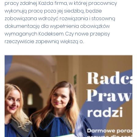
pracy zdalnej. Każda firma, w której pracownicy
wykonują pracę poza jej siedzibą, będzie
zobowiązana wdrożyć rozwiązania i stosowną
dokumentację dla wypełnienia obowiązków
wymaganych Kodeksem. Czy nowe przepisy
rzeczywiście zapewnią większą o...