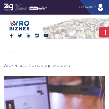
LOGOWANIE >
F
L
I
I
WroBiznes
Co nowego w prawie